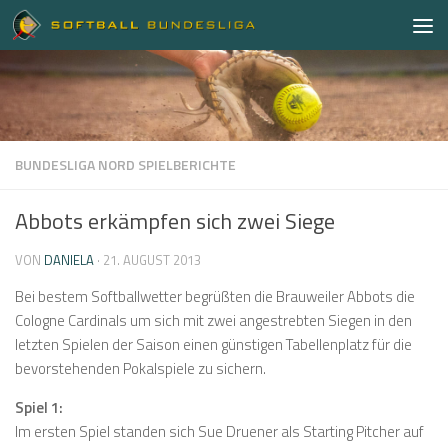
Zum Inhalt springen
BUNDESLIGA NORD SPIELBERICHTE
Abbots erkämpfen sich zwei Siege
VON
DANIELA
·
21. AUGUST 2013
Bei bestem Softballwetter begrüßten die Brauweiler Abbots die
Cologne Cardinals um sich mit zwei angestrebten Siegen in den
letzten Spielen der Saison einen günstigen Tabellenplatz für die
bevorstehenden Pokalspiele zu sichern.
Spiel 1:
Im ersten Spiel standen sich Sue Druener als Starting Pitcher auf