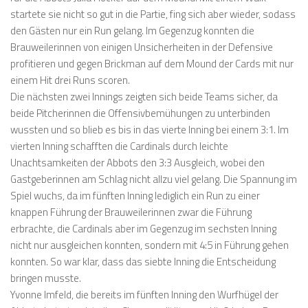
startete sie nicht so gut in die Partie, fing sich aber wieder, sodass
den Gästen nur ein Run gelang. Im Gegenzug konnten die
Brauweilerinnen von einigen Unsicherheiten in der Defensive
profitieren und gegen Brickman auf dem Mound der Cards mit nur
einem Hit drei Runs scoren.
Die nächsten zwei Innings zeigten sich beide Teams sicher, da
beide Pitcherinnen die Offensivbemühungen zu unterbinden
wussten und so blieb es bis in das vierte Inning bei einem 3:1. Im
vierten Inning schafften die Cardinals durch leichte
Unachtsamkeiten der Abbots den 3:3 Ausgleich, wobei den
Gastgeberinnen am Schlag nicht allzu viel gelang. Die Spannung im
Spiel wuchs, da im fünften Inning lediglich ein Run zu einer
knappen Führung der Brauweilerinnen zwar die Führung
erbrachte, die Cardinals aber im Gegenzug im sechsten Inning
nicht nur ausgleichen konnten, sondern mit 4:5 in Führung gehen
konnten. So war klar, dass das siebte Inning die Entscheidung
bringen musste.
Yvonne Imfeld, die bereits im fünften Inning den Wurfhügel der