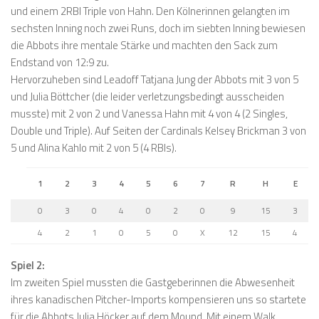
und einem 2RBI Triple von Hahn. Den Kölnerinnen gelangten im
sechsten Inning noch zwei Runs, doch im siebten Inning bewiesen
die Abbots ihre mentale Stärke und machten den Sack zum
Endstand von 12:9 zu.
Hervorzuheben sind Leadoff Tatjana Jung der Abbots mit 3 von 5
und Julia Böttcher (die leider verletzungsbedingt ausscheiden
musste) mit 2 von 2 und Vanessa Hahn mit 4 von 4 (2 Singles,
Double und Triple). Auf Seiten der Cardinals Kelsey Brickman 3 von
5 und Alina Kahlo mit 2 von 5 (4 RBIs).
1
2
3
4
5
6
7
R
H
E
0
3
0
4
0
2
0
9
15
3
4
2
1
0
5
0
X
12
15
4
Spiel 2:
Im zweiten Spiel mussten die Gastgeberinnen die Abwesenheit
ihres kanadischen Pitcher-Imports kompensieren uns so startete
für die Abbots Julia Höcker auf dem Mound. Mit einem Walk