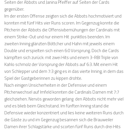
Seiten der Abbots und Janina Pfeiffer auf Seiten der Cards
gegenüber.
Im der ersten Offense zeigten sich die Abbots hochmotiviert und
konnten mit fünf Hits vier Runs scoren. Im Gegenzug konnte die
Pitcherin der Abbots die Offensivbemühungen der Cardinals mit
einem Strike-Out und nur einem Hit punktlos beenden. Im
zweiten Inning glänzten Böttcher und Hahn mit jeweils einem
Double und erspielten sich einen 6:0 Vorsprung. Doch die Cards
kämpften sich zurück: mit zwei Hits und einem 3-RBI Triple von
Kahlo schmolz der Vorsprung der Abbots auf 6:3. Mit einem Hit
von Schlepper und dem 7:3 ging es in das vierte Inning, in dem das
Spiel der Gastgeberinnen zu kippen drohte.
Nach einigen Unsicherheiten in der Defensive und einem
Pitcherwechsel auf Imfeld konnten die Cardinals Damen mit 7:7
gleichziehen. Nervös geworden gelang den Abbots nicht mehr viel
und es blieb beim Gleichstand. Im fünften Inning stand die
Defensive wieder konzentriert und lies keine weiteren Runs durch
die Gäste zu und im Gegenzug besannen sich die Brauweiler
Damen ihrer Schlagstärke und scorten fünf Runs durch drei Hits