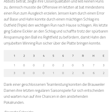
Abbots betrat, zeigte ihre Closerqualitäten und ließ keinen Runs
zu, dennoch musste die Offensive im letzten at bat mindestens
einen Run zum Ausgleich erzielen. Jensen kam durch einen Error
auf Base und Hahn konnte durch einen mächtigen Schlag ins
Outfield (Triple) den wichtigen Run nach Hause schlagen. Als letzte
ging Sabine Eickler an den Schlag und schaffte trotz der spürbaren
Anspannung den Ball ins Rightfield zu befördern, damit Hahn den
umjubelten Winning Run sicher über die Platte bringen konnte.
1
2
3
4
5
6
7
R
H
E
1
0
0
2
0
2
0
5
7
3
3
0
0
0
1
0
2
6
6
2
Dank einer geschlossenen Teamleistung konnten die Brauweiler
Damen ihre letzten regulären Saisonspiele für sich entscheiden
und warten nun auf ihre Chancen in den anstehenden
Pokalrunden.