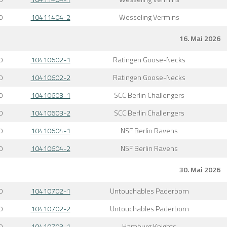
0
10411404-2
Wesseling Vermins
16. Mai 2026
0
10410602-1
Ratingen Goose-Necks
0
10410602-2
Ratingen Goose-Necks
0
10410603-1
SCC Berlin Challengers
0
10410603-2
SCC Berlin Challengers
0
10410604-1
NSF Berlin Ravens
0
10410604-2
NSF Berlin Ravens
30. Mai 2026
0
10410702-1
Untouchables Paderborn
0
10410702-2
Untouchables Paderborn
0
10410703-1
Hamburg Knights