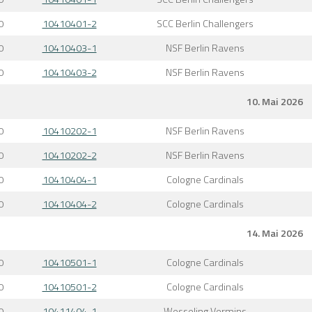
0
10410401-2
SCC Berlin Challengers
0
10410403-1
NSF Berlin Ravens
0
10410403-2
NSF Berlin Ravens
10. Mai 2026
0
10410202-1
NSF Berlin Ravens
0
10410202-2
NSF Berlin Ravens
0
10410404-1
Cologne Cardinals
0
10410404-2
Cologne Cardinals
14. Mai 2026
0
10410501-1
Cologne Cardinals
0
10410501-2
Cologne Cardinals
0
10411404-1
Wesseling Vermins