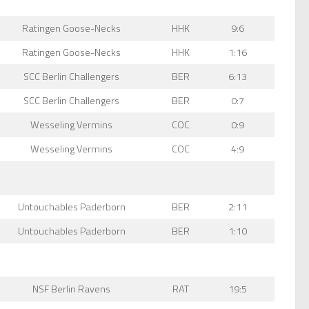
Ratingen Goose-Necks
HHK
9:6
Ratingen Goose-Necks
HHK
1:16
SCC Berlin Challengers
BER
6:13
SCC Berlin Challengers
BER
0:7
Wesseling Vermins
COC
0:9
Wesseling Vermins
COC
4:9
Untouchables Paderborn
BER
2:11
Untouchables Paderborn
BER
1:10
NSF Berlin Ravens
RAT
19:5