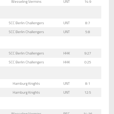
Wesseling Vermins
UNT
14:9
SCC Berlin Challengers
UNT
8:7
SCC Berlin Challengers
UNT
5:8
SCC Berlin Challengers
HHK
9:27
SCC Berlin Challengers
HHK
0:25
Hamburg Knights
UNT
8:1
Hamburg Knights
UNT
12:5
Wesseling Vermins
BEC
14:16