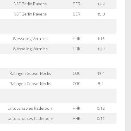
NSF Berlin Ravens
BER
12:2
NSF Berlin Ravens
BER
15:0
Wesseling Vermins
HHK
1:15
Wesseling Vermins
HHK
1:23
Ratingen Goose-Necks
COC
13:1
Ratingen Goose-Necks
COC
5:1
Untouchables Paderborn
HHK
0:12
Untouchables Paderborn
HHK
0:12