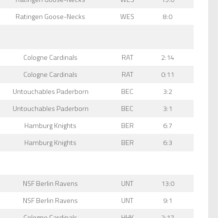
Ratingen Goose-Necks
WES
8:0
Cologne Cardinals
RAT
2:14
Cologne Cardinals
RAT
0:11
Untouchables Paderborn
BEC
3:2
Untouchables Paderborn
BEC
3:1
Hamburg Knights
BER
6:7
Hamburg Knights
BER
6:3
NSF Berlin Ravens
UNT
13:0
NSF Berlin Ravens
UNT
9:1
Cologne Cardinals
HHK
2:17