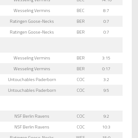
Wesseling Vermins
BEC
8:7
Ratingen Goose-Necks
BER
0:7
Ratingen Goose-Necks
BER
0:7
Wesseling Vermins
BER
3:15
Wesseling Vermins
BER
0:17
Untouchables Paderborn
COC
3:2
Untouchables Paderborn
COC
9:5
NSF Berlin Ravens
COC
9:2
NSF Berlin Ravens
COC
10:3
Ratingen Goose-Necks
WES
15:0