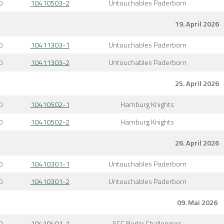
0
10410503-2
Untouchables Paderborn
19. April 2026
0
10411303-1
Untouchables Paderborn
0
10411303-2
Untouchables Paderborn
25. April 2026
0
10410502-1
Hamburg Knights
0
10410502-2
Hamburg Knights
26. April 2026
0
10410301-1
Untouchables Paderborn
0
10410301-2
Untouchables Paderborn
09. Mai 2026
0
10410401-1
SCC Berlin Challengers