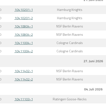
0
10410201-1
Hamburg Knights
0
10410201-2
Hamburg Knights
0
10410804-1
NSF Berlin Ravens
0
10410804-2
NSF Berlin Ravens
0
10411004-1
Cologne Cardinals
0
10411004-2
Cologne Cardinals
27. Juni 2026
0
10411402-1
NSF Berlin Ravens
0
10411402-2
NSF Berlin Ravens
04. Juli 2026
0
10411103-1
Ratingen Goose-Necks