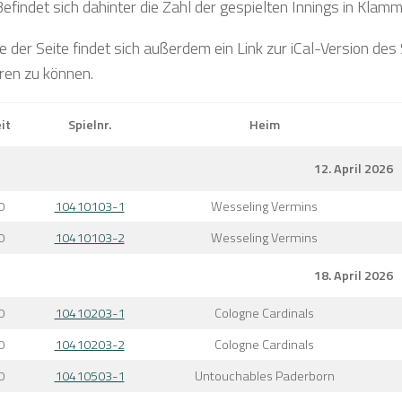
Befindet sich dahinter die Zahl der gespielten Innings in Klamm
 der Seite findet sich außerdem ein Link zur iCal-Version des
ren zu können.
it
Spielnr.
Heim
12. April 2026
0
10410103-1
Wesseling Vermins
0
10410103-2
Wesseling Vermins
18. April 2026
0
10410203-1
Cologne Cardinals
0
10410203-2
Cologne Cardinals
0
10410503-1
Untouchables Paderborn