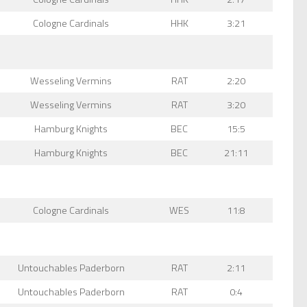
Cologne Cardinals
HHK
3:21
Wesseling Vermins
RAT
2:20
Wesseling Vermins
RAT
3:20
Hamburg Knights
BEC
15:5
Hamburg Knights
BEC
21:11
Cologne Cardinals
WES
11:8
Untouchables Paderborn
RAT
2:11
Untouchables Paderborn
RAT
0:4