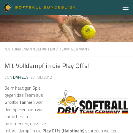
Zum Inhalt springen
NATIONALMANNSCHAFTEN
/
TEAM GERMANY
Mit Volldampf in die Play Offs!
VON
DANIELA
·
27. JULI 2012
Beim heutigen Spiel
gegen das Team aus
Großbritannien
war
den Spielerinnen von
vorne herein
anzumerken, dass sie
mit Volldampf in die
Play Offs (Halbfinale)
schreiten wollten.