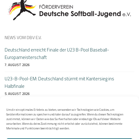
NEWS VOM DBV E.V.
Deutschland erreicht Finale der U23 B-Pool Baseball-
Europameisterschaft
7. AUGUST 2026
U23-B-Pool-EM: Deutschland stürmt mit Kantersieg ins
Halbfinale
5. AUGUST 2026
Perfekter Auftakt bei der B-Pool Heim-EM: Deutschlands U23
Um dir ein optimales Erlebnis zu bieten, verwenden wir Technologien wie Cookies, um
besiegt Litauen 10:0
Geräteinformationen zu speichern und/oder darauf zuzugreifen. Wenn du diesen Technologien
zustimmst, können wir Daten wie das Surfverhalten oder eindeutige IDs auf dieser Website
4. AUGUST 2026
verarbeiten. Wenn du deine Zustimmung nicht erteilst oder zurückziehst, können bestimmte
Merkmale und Funktionen beeinträchtigt werden.