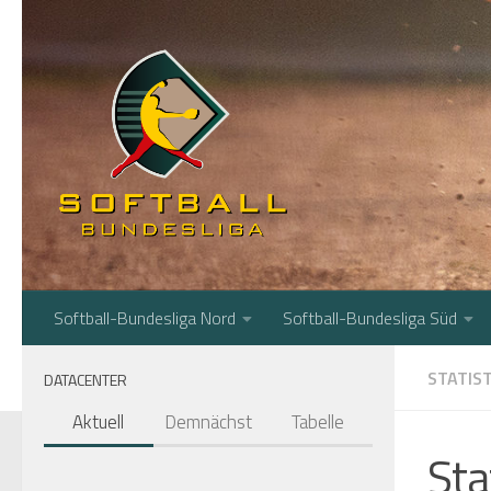
Zum Inhalt springen
Softball-Bundesliga Nord
Softball-Bundesliga Süd
STATIST
DATACENTER
Aktuell
Demnächst
Tabelle
Sta