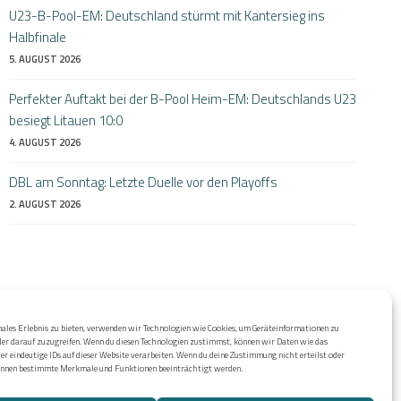
U23-B-Pool-EM: Deutschland stürmt mit Kantersieg ins
Halbfinale
5. AUGUST 2026
Perfekter Auftakt bei der B-Pool Heim-EM: Deutschlands U23
besiegt Litauen 10:0
4. AUGUST 2026
DBL am Sonntag: Letzte Duelle vor den Playoffs
2. AUGUST 2026
ales Erlebnis zu bieten, verwenden wir Technologien wie Cookies, um Geräteinformationen zu
der darauf zuzugreifen. Wenn du diesen Technologien zustimmst, können wir Daten wie das
er eindeutige IDs auf dieser Website verarbeiten. Wenn du deine Zustimmung nicht erteilst oder
önnen bestimmte Merkmale und Funktionen beeinträchtigt werden.