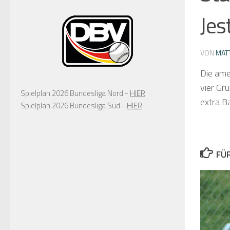
Jes
VON
MAT
Die amer
vier Gr
Spielplan 2026 Bundesliga Nord -
HIER
extra B
Spielplan 2026 Bundesliga Süd -
HIER
FÜ