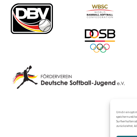
Um dir ein optim
speichern und/o
Surfverhalten od
zurückziehst, k