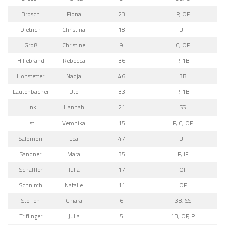
Brosch
Fiona
23
P, OF
Dietrich
Christina
18
UT
Groß
Christine
9
C, OF
Hillebrand
Rebecca
36
P, 1B
Honstetter
Nadja
46
3B
Lautenbacher
Ute
33
P, 1B
Link
Hannah
21
SS
Listl
Veronika
15
P, C, OF
Salomon
Lea
47
UT
Sandner
Mara
35
P, IF
Schäffler
Julia
17
OF
Schnirch
Natalie
11
OF
Steffen
Chiara
6
3B, SS
Triflinger
Julia
5
1B, OF, P