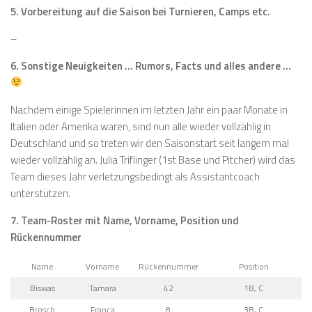
5. Vorbereitung auf die Saison bei Turnieren, Camps etc.
–
6. Sonstige Neuigkeiten … Rumors, Facts und alles andere …
Nachdem einige Spielerinnen im letzten Jahr ein paar Monate in
Italien oder Amerika waren, sind nun alle wieder vollzählig in
Deutschland und so treten wir den Saisonstart seit langem mal
wieder vollzählig an. Julia Triflinger (1st Base und Pitcher) wird das
Team dieses Jahr verletzungsbedingt als Assistantcoach
unterstützen.
7. Team-Roster mit Name, Vorname, Position und
Rückennummer
Name
Vorname
Rückennummer
Position
Biswas
Tamara
42
1B, C
Brosch
Franca
8
3B, C