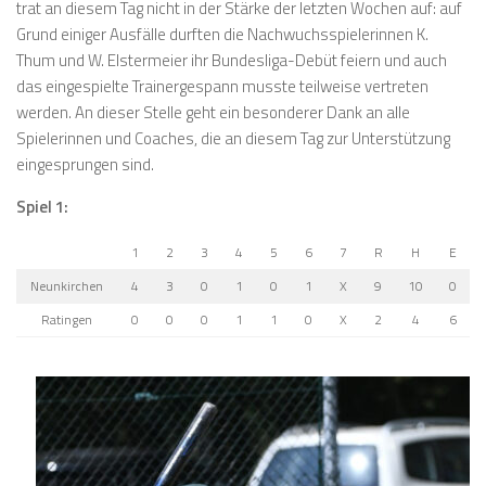
trat an diesem Tag nicht in der Stärke der letzten Wochen auf: auf
Grund einiger Ausfälle durften die Nachwuchsspielerinnen K.
Thum und W. Elstermeier ihr Bundesliga-Debüt feiern und auch
das eingespielte Trainergespann musste teilweise vertreten
werden. An dieser Stelle geht ein besonderer Dank an alle
Spielerinnen und Coaches, die an diesem Tag zur Unterstützung
eingesprungen sind.
Spiel 1:
1
2
3
4
5
6
7
R
H
E
Neunkirchen
4
3
0
1
0
1
X
9
10
0
Ratingen
0
0
0
1
1
0
X
2
4
6