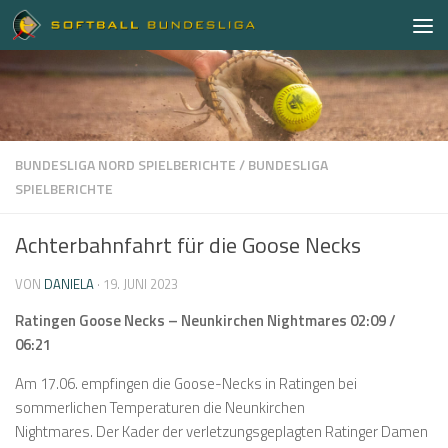
Zum Inhalt springen
BUNDESLIGA NORD SPIELBERICHTE
/
BUNDESLIGA
SPIELBERICHTE
Achterbahnfahrt für die Goose Necks
VON
DANIELA
·
19. JUNI 2023
Ratingen Goose Necks – Neunkirchen Nightmares 02:09 /
06:21
Am 17.06. empfingen die Goose-Necks in Ratingen bei
sommerlichen Temperaturen die Neunkirchen
Nightmares. Der Kader der verletzungsgeplagten Ratinger Damen