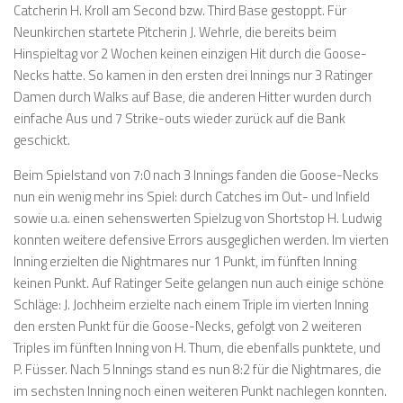
Catcherin H. Kroll am Second bzw. Third Base gestoppt. Für
Neunkirchen startete Pitcherin J. Wehrle, die bereits beim
Hinspieltag vor 2 Wochen keinen einzigen Hit durch die Goose-
Necks hatte. So kamen in den ersten drei Innings nur 3 Ratinger
Damen durch Walks auf Base, die anderen Hitter wurden durch
einfache Aus und 7 Strike-outs wieder zurück auf die Bank
geschickt.
Beim Spielstand von 7:0 nach 3 Innings fanden die Goose-Necks
nun ein wenig mehr ins Spiel: durch Catches im Out- und Infield
sowie u.a. einen sehenswerten Spielzug von Shortstop H. Ludwig
konnten weitere defensive Errors ausgeglichen werden. Im vierten
Inning erzielten die Nightmares nur 1 Punkt, im fünften Inning
keinen Punkt. Auf Ratinger Seite gelangen nun auch einige schöne
Schläge: J. Jochheim erzielte nach einem Triple im vierten Inning
den ersten Punkt für die Goose-Necks, gefolgt von 2 weiteren
Triples im fünften Inning von H. Thum, die ebenfalls punktete, und
P. Füsser. Nach 5 Innings stand es nun 8:2 für die Nightmares, die
im sechsten Inning noch einen weiteren Punkt nachlegen konnten.