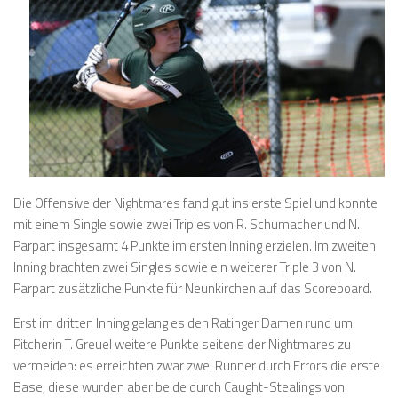
Die Offensive der Nightmares fand gut ins erste Spiel und konnte
mit einem Single sowie zwei Triples von R. Schumacher und N.
Parpart insgesamt 4 Punkte im ersten Inning erzielen. Im zweiten
Inning brachten zwei Singles sowie ein weiterer Triple 3 von N.
Parpart zusätzliche Punkte für Neunkirchen auf das Scoreboard.
Erst im dritten Inning gelang es den Ratinger Damen rund um
Pitcherin T. Greuel weitere Punkte seitens der Nightmares zu
vermeiden: es erreichten zwar zwei Runner durch Errors die erste
Base, diese wurden aber beide durch Caught-Stealings von