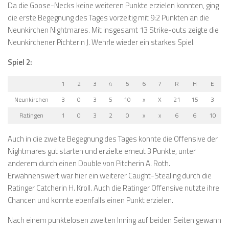
Da die Goose-Necks keine weiteren Punkte erzielen konnten, ging
die erste Begegnung des Tages vorzeitig mit 9:2 Punkten an die
Neunkirchen Nightmares. Mit insgesamt 13 Strike-outs zeigte die
Neunkirchener Pichterin J. Wehrle wieder ein starkes Spiel.
Spiel 2:
1
2
3
4
5
6
7
R
H
E
Neunkirchen
3
0
3
5
10
x
X
21
15
3
Ratingen
1
0
3
2
0
x
x
6
6
10
Auch in die zweite Begegnung des Tages konnte die Offensive der
Nightmares gut starten und erzielte erneut 3 Punkte, unter
anderem durch einen Double von Pitcherin A. Roth.
Erwähnenswert war hier ein weiterer Caught-Stealing durch die
Ratinger Catcherin H. Kroll. Auch die Ratinger Offensive nutzte ihre
Chancen und konnte ebenfalls einen Punkt erzielen.
Nach einem punktelosen zweiten Inning auf beiden Seiten gewann