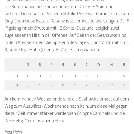
Die Kombination aus konsequenterem Offense-Spiel und
sicherer Defense um Pitcherin Natalie Rose war Garant für diesen
Sieg. Eben diese Natalie Rose wusste erneut zu überzeugen. Bei 6
IP gelang ihr ein Shutout mit 12 Strike-Outs und lediglich zwei
zugelassenen Hits in der Offense. Auf Seiten der Seahawks sind
in der Offense erneut die Spielerin des Tages, Dorit Mohr, mit 2 für
3, sowie Inga Hahn (ebenfalls 2 für 3) zu erwähnen.
1
2
3
4
5
6
7
R
H
E
0
0
0
0
0
0
X
0
1
5
0
3
1
2
0
1
X
7
11
1
Am kommenden Wochenende sind die Seahawks erneut auf dem
Weg zum Auswärts-Wochenende nach Köln, um diese Mal gegen
die zur Zeit immer stärker werdenden Cologne Cardinals und die
Wesseling Vermins anzutreten.
Inga Hahn