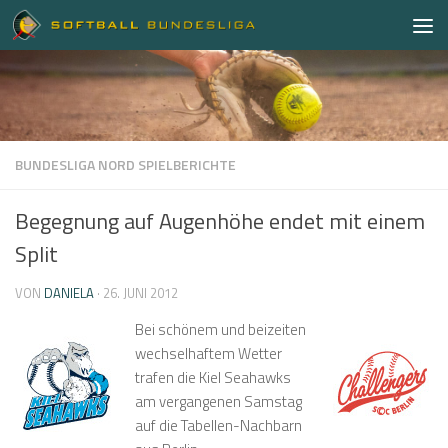
Zum Inhalt springen
BUNDESLIGA NORD SPIELBERICHTE
Begegnung auf Augenhöhe endet mit einem
Split
VON
DANIELA
·
26. JUNI 2012
Bei schönem und beizeiten
wechselhaftem Wetter
trafen die Kiel Seahawks
am vergangenen Samstag
auf die Tabellen-Nachbarn