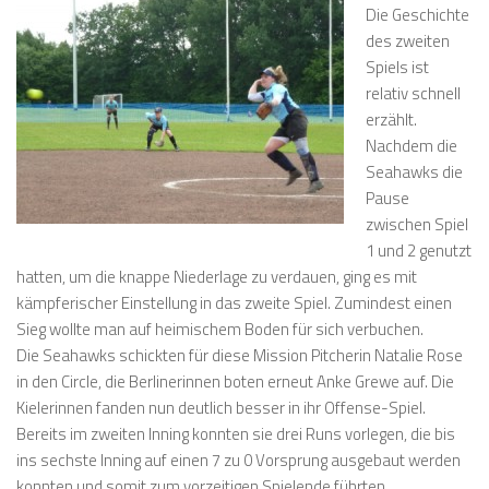
Die Geschichte
des zweiten
Spiels ist
relativ schnell
erzählt.
Nachdem die
Seahawks die
Pause
zwischen Spiel
1 und 2 genutzt
hatten, um die knappe Niederlage zu verdauen, ging es mit
kämpferischer Einstellung in das zweite Spiel. Zumindest einen
Sieg wollte man auf heimischem Boden für sich verbuchen.
Die Seahawks schickten für diese Mission Pitcherin Natalie Rose
in den Circle, die Berlinerinnen boten erneut Anke Grewe auf. Die
Kielerinnen fanden nun deutlich besser in ihr Offense-Spiel.
Bereits im zweiten Inning konnten sie drei Runs vorlegen, die bis
ins sechste Inning auf einen 7 zu 0 Vorsprung ausgebaut werden
konnten und somit zum vorzeitigen Spielende führten.