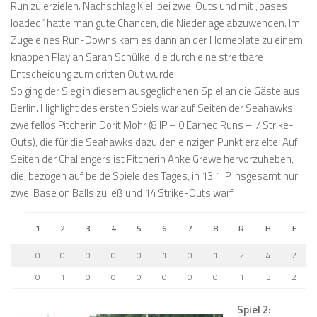
Run zu erzielen. Nachschlag Kiel: bei zwei Outs und mit „bases
loaded“ hatte man gute Chancen, die Niederlage abzuwenden. Im
Zuge eines Run-Downs kam es dann an der Homeplate zu einem
knappen Play an Sarah Schülke, die durch eine streitbare
Entscheidung zum dritten Out wurde.
So ging der Sieg in diesem ausgeglichenen Spiel an die Gäste aus
Berlin. Highlight des ersten Spiels war auf Seiten der Seahawks
zweifellos Pitcherin Dorit Mohr (8 IP – 0 Earned Runs – 7 Strike-
Outs), die für die Seahawks dazu den einzigen Punkt erzielte. Auf
Seiten der Challengers ist Pitcherin Anke Grewe hervorzuheben,
die, bezogen auf beide Spiele des Tages, in 13.1 IP insgesamt nur
zwei Base on Balls zuließ und 14 Strike-Outs warf.
1
2
3
4
5
6
7
8
R
H
E
0
0
0
0
0
1
0
1
2
4
2
0
1
0
0
0
0
0
0
1
3
2
Spiel 2: