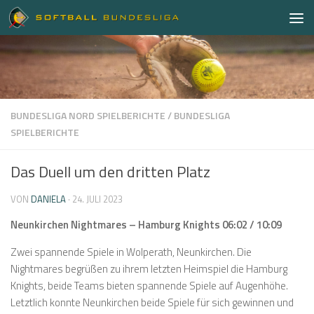
Zum Inhalt springen
BUNDESLIGA NORD SPIELBERICHTE
/
BUNDESLIGA
SPIELBERICHTE
Das Duell um den dritten Platz
VON
DANIELA
·
24. JULI 2023
Neunkirchen Nightmares – Hamburg Knights 06:02 / 10:09
Zwei spannende Spiele in Wolperath, Neunkirchen. Die
Nightmares begrüßen zu ihrem letzten Heimspiel die Hamburg
Knights, beide Teams bieten spannende Spiele auf Augenhöhe.
Letztlich konnte Neunkirchen beide Spiele für sich gewinnen und