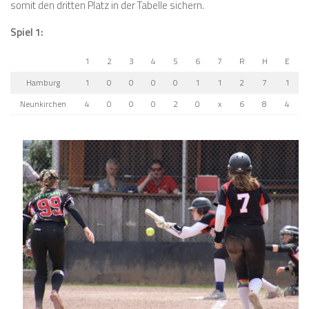
somit den dritten Platz in der Tabelle sichern.
Spiel 1:
1
2
3
4
5
6
7
R
H
E
Hamburg
1
0
0
0
0
1
1
2
7
1
Neunkirchen
4
0
0
0
2
0
x
6
8
4