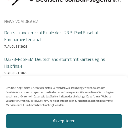
NEWS VOM DBV E.V.
Deutschland erreicht Finale der U23 B-Pool Baseball-
Europameisterschaft
7. AUGUST 2026
U23-B-Pool-EM: Deutschland stürmt mit Kantersieg ins
Halbfinale
5. AUGUST 2026
Perfekter Auftakt bei der B-Pool Heim-EM: Deutschlands U23
Um dir ein optimales Erlebnis zu bieten, verwenden wir Technologien wie Cookies, um
besiegt Litauen 10:0
Geräteinformationen zu speichern und/oder darauf zuzugreifen. Wenn du diesen Technologien
zustimmst, können wir Daten wie das Surfverhalten oder eindeutige IDs auf dieser Website
4. AUGUST 2026
verarbeiten. Wenn du deine Zustimmung nicht erteilst oder zurückziehst, können bestimmte
Merkmale und Funktionen beeinträchtigt werden.
Akzeptieren