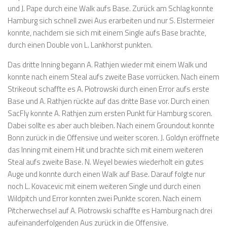
und J. Pape durch eine Walk aufs Base. Zurück am Schlag konnte
Hamburg sich schnell zwei Aus erarbeiten und nur S. Elstermeier
konnte, nachdem sie sich mit einem Single aufs Base brachte,
durch einen Double von L. Lankhorst punkten.
Das dritte Inning begann A. Rathjen wieder mit einem Walk und
konnte nach einem Steal aufs zweite Base vorrücken. Nach einem
Strikeout schaffte es A. Piotrowski durch einen Error aufs erste
Base und A. Rathjen rückte auf das dritte Base vor. Durch einen
SacFly konnte A. Rathjen zum ersten Punkt für Hamburg scoren.
Dabei sollte es aber auch bleiben. Nach einem Groundout konnte
Bonn zurück in die Offensive und weiter scoren. J. Goldyn eröffnete
das Inning mit einem Hit und brachte sich mit einem weiteren
Steal aufs zweite Base. N. Weyel bewies wiederholt ein gutes
Auge und konnte durch einen Walk auf Base. Darauf folgte nur
noch L. Kovacevic mit einem weiteren Single und durch einen
Wildpitch und Error konnten zwei Punkte scoren. Nach einem
Pitcherwechsel auf A. Piotrowski schaffte es Hamburg nach drei
aufeinanderfolgenden Aus zurück in die Offensive.