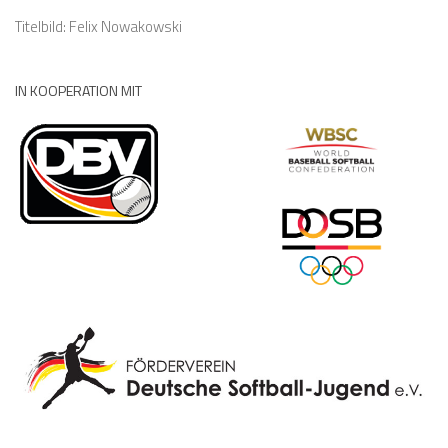
Titelbild: Felix Nowakowski
IN KOOPERATION MIT