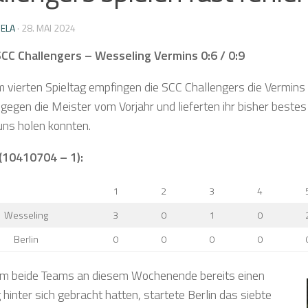
IELA
·
28. MAI 2024
SCC Challengers – Wesseling Vermins 0:6 / 0:9
m vierten Spieltag empfingen die SCC Challengers die Vermins 
gegen die Meister vom Vorjahr und lieferten ihr bisher bestes
uns holen konnten.
 (10410704 – 1):
1
2
3
4
Wesseling
3
0
1
0
Berlin
0
0
0
0
 beide Teams an diesem Wochenende bereits einen
 hinter sich gebracht hatten, startete Berlin das siebte