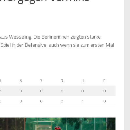
aus Wesseling. Die Berlinerinnen zeigten starke
 Spiel in der Defensive, auch wenn sie zum ersten Mal
5
6
7
R
H
E
2
0
0
6
8
0
0
0
0
0
1
0