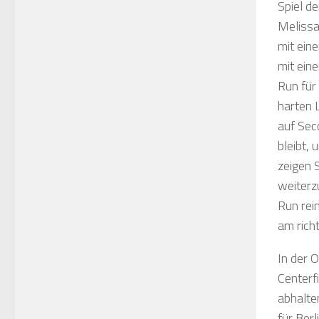
Spiel de
Melissa
mit ein
mit ein
Run für
harten 
auf Sec
bleibt,
zeigen 
weiterz
Run rei
am rich
In der O
Centerf
abhalte
für Berli