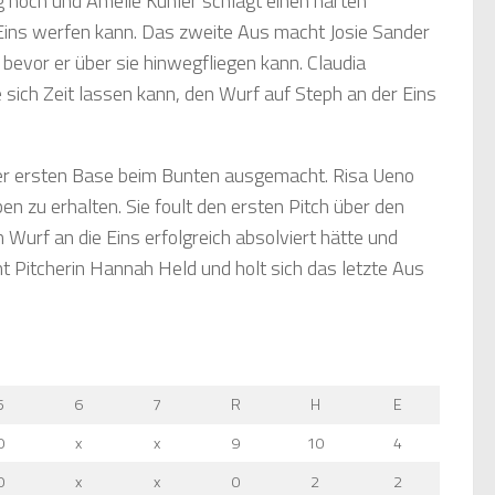
ng hoch und Amelie Kühler schlägt einen harten
 Eins werfen kann. Das zweite Aus macht Josie Sander
t, bevor er über sie hinwegfliegen kann. Claudia
 sich Zeit lassen kann, den Wurf auf Steph an der Eins
 der ersten Base beim Bunten ausgemacht. Risa Ueno
en zu erhalten. Sie foult den ersten Pitch über den
 Wurf an die Eins erfolgreich absolviert hätte und
nt Pitcherin Hannah Held und holt sich das letzte Aus
5
6
7
R
H
E
0
x
x
9
10
4
0
x
x
0
2
2