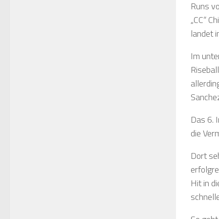
Runs vo
„CC“ Ch
landet 
Im unter
Risebal
allerdi
Sanchez
Das 6. I
die Ver
Dort se
erfolgr
Hit in d
schnell