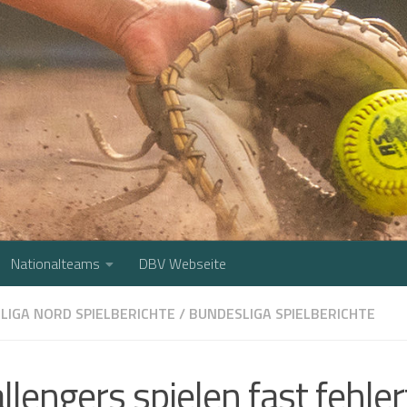
Nationalteams
DBV Webseite
LIGA NORD SPIELBERICHTE
/
BUNDESLIGA SPIELBERICHTE
llengers spielen fast fehle