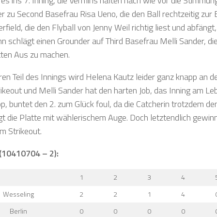
 es ins 7. Inning, die Vermins halten nach wie vor die Stimmu
r zu Second Basefrau Risa Ueno, die den Ball rechtzeitig zur
rfield, die den Flyball von Jenny Weil richtig liest und abfäng
n schlägt einen Grounder auf Third Basefrau Melli Sander, die
tten Aus zu machen.
ren Teil des Innings wird Helena Kautz leider ganz knapp an
rikeout und Melli Sander hat den harten Job, das Inning am Leb
p, buntet den 2. zum Glück foul, da die Catcherin trotzdem den
igt die Platte mit wählerischem Auge. Doch letztendlich gewin
m Strikeout.
 (10410704 – 2):
1
2
3
4
Wesseling
2
2
1
4
Berlin
0
0
0
0