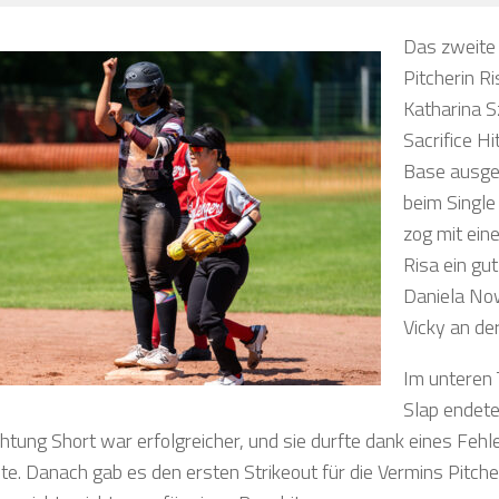
Das zweite 
Pitcherin R
Katharina S
Sacrifice Hi
Base ausgew
beim Single
zog mit ein
Risa ein gu
Daniela Now
Vicky an de
Im unteren 
Slap endete
chtung Short war erfolgreicher, und sie durfte dank eines Fehl
ite. Danach gab es den ersten Strikeout für die Vermins Pitch