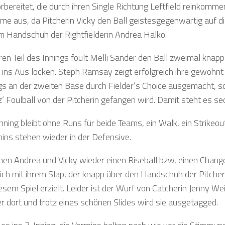
rbereitet, die durch ihren Single Richtung Leftfield reinkomme
ime aus, da Pitcherin Vicky den Ball geistesgegenwärtig auf d
im Handschuh der Rightfielderin Andrea Halko.
en Teil des Innings foult Melli Sander den Ball zweimal knapp
l ins Aus locken. Steph Ramsay zeigt erfolgreich ihre gewohn
ngs an der zweiten Base durch Fielder’s Choice ausgemacht, s
‘ Foulball von der Pitcherin gefangen wird. Damit steht es s
nning bleibt ohne Runs für beide Teams, ein Walk, ein Strikeou
mins stehen wieder in der Defensive.
hen Andrea und Vicky wieder einen Riseball bzw, einen Change
eich mit ihrem Slap, der knapp über den Handschuh der Pitcher
iesem Spiel erzielt. Leider ist der Wurf von Catcherin Jenny W
er dort und trotz eines schönen Slides wird sie ausgetagged.