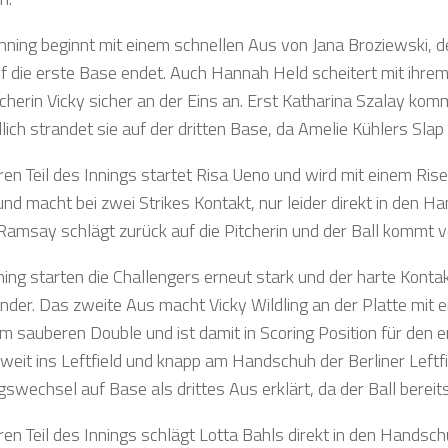
Inning beginnt mit einem schnellen Aus von Jana Broziewski, 
f die erste Base endet. Auch Hannah Held scheitert mit ihr
tcherin Vicky sicher an der Eins an. Erst Katharina Szalay komm
dlich strandet sie auf der dritten Base, da Amelie Kühlers Sla
ren Teil des Innings startet Risa Ueno und wird mit einem Rise
und macht bei zwei Strikes Kontakt, nur leider direkt in den H
Ramsay schlägt zurück auf die Pitcherin und der Ball kommt vo
nning starten die Challengers erneut stark und der harte Kont
ander. Das zweite Aus macht Vicky Wildling an der Platte mit 
em sauberen Double und ist damit in Scoring Position für den 
 weit ins Leftfield und knapp am Handschuh der Berliner Leftf
swechsel auf Base als drittes Aus erklärt, da der Ball bereits
ren Teil des Innings schlägt Lotta Bahls direkt in den Handsch