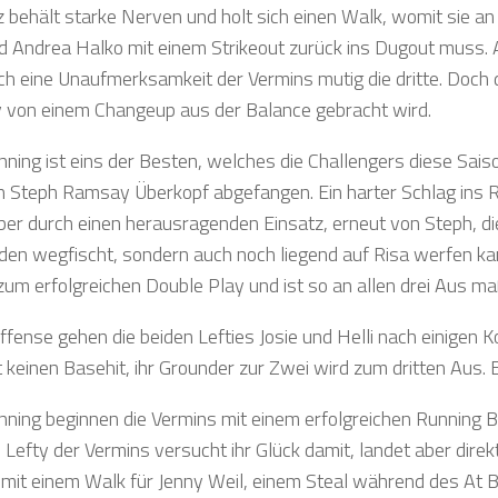
 behält starke Nerven und holt sich einen Walk, womit sie an d
 Andrea Halko mit einem Strikeout zurück ins Dugout muss. Au
ch eine Unaufmerksamkeit der Vermins mutig die dritte. Doch 
y von einem Changeup aus der Balance gebracht wird.
nning ist eins der Besten, welches die Challengers diese Sais
n Steph Ramsay Überkopf abgefangen. Ein harter Schlag ins Rig
ber durch einen herausragenden Einsatz, erneut von Steph, di
en wegfischt, sondern auch noch liegend auf Risa werfen kan
zum erfolgreichen Double Play und ist so an allen drei Aus maß
ffense gehen die beiden Lefties Josie und Helli nach einigen K
t keinen Basehit, ihr Grounder zur Zwei wird zum dritten Aus. 
Inning beginnen die Vermins mit einem erfolgreichen Running B
 Lefty der Vermins versucht ihr Glück damit, landet aber dire
 mit einem Walk für Jenny Weil, einem Steal während des At B