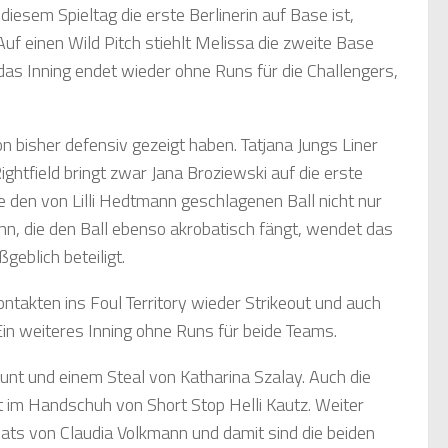
iesem Spieltag die erste Berlinerin auf Base ist,
f einen Wild Pitch stiehlt Melissa die zweite Base
das Inning endet wieder ohne Runs für die Challengers,
on bisher defensiv gezeigt haben. Tatjana Jungs Liner
htfield bringt zwar Jana Broziewski auf die erste
e den von Lilli Hedtmann geschlagenen Ball nicht nur
n, die den Ball ebenso akrobatisch fängt, wendet das
geblich beteiligt.
ontakten ins Foul Territory wieder Strikeout und auch
Ein weiteres Inning ohne Runs für beide Teams.
unt und einem Steal von Katharina Szalay. Auch die
kt im Handschuh von Short Stop Helli Kautz. Weiter
ats von Claudia Volkmann und damit sind die beiden