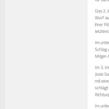
Das 2. 
Wurf au
ihrer Pi
letzten
Im unte
Schlag 
Milger-
Im 3. I
Josie S
mit ein
schlägt
Richtung
Im unte