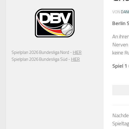
VON
DAN
Berlin 
An ihre
Nerven 
keine R
Spielplan 2026 Bundesliga Nord -
HIER
Spielplan 2026 Bundesliga Süd -
HIER
Spiel 1
Nachdem
Spieltag