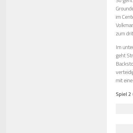
So geht
Grounde
im Cente
Volkman
zum dri
Im unte
geht St
Backsto
verteid
mit eine
Spiel 2