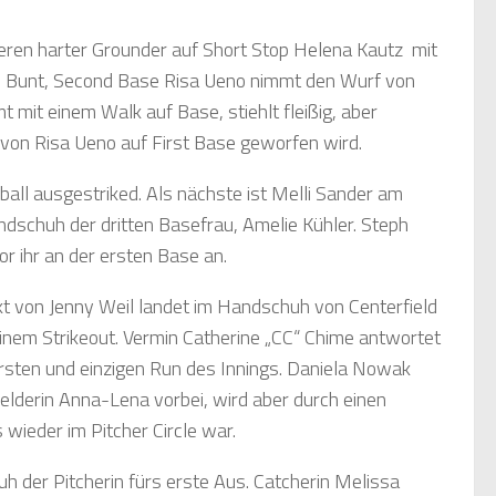
deren harter Grounder auf Short Stop Helena Kautz mit
em Bunt, Second Base Risa Ueno nimmt den Wurf von
t mit einem Walk auf Base, stiehlt fleißig, aber
p von Risa Ueno auf First Base geworfen wird.
ball ausgestriked. Als nächste ist Melli Sander am
andschuh der dritten Basefrau, Amelie Kühler. Steph
r ihr an der ersten Base an.
akt von Jenny Weil landet im Handschuh von Centerfield
einem Strikeout. Vermin Catherine „CC“ Chime antwortet
ersten und einzigen Run des Innings. Daniela Nowak
ielderin Anna-Lena vorbei, wird aber durch einen
 wieder im Pitcher Circle war.
uh der Pitcherin fürs erste Aus. Catcherin Melissa