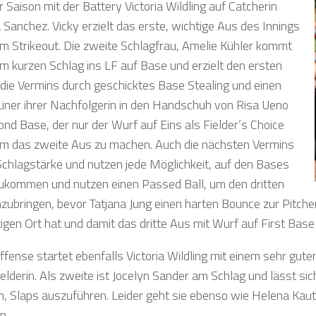
r Saison mit der Battery Victoria Wildling auf Catcherin
 Sanchez. Vicky erzielt das erste, wichtige Aus des Innings
em Strikeout. Die zweite Schlagfrau, Amelie Kühler kommt
em kurzen Schlag ins LF auf Base und erzielt den ersten
 die Vermins durch geschicktes Base Stealing und einen
Liner ihrer Nachfolgerin in den Handschuh von Risa Ueno
ond Base, der nur der Wurf auf Eins als Fielder’s Choice
 um das zweite Aus zu machen. Auch die nächsten Vermins
Schlagstärke und nutzen jede Möglichkeit, auf den Bases
ukommen und nutzen einen Passed Ball, um den dritten
nzubringen, bevor Tatjana Jung einen harten Bounce zur Pitch
tigen Ort hat und damit das dritte Aus mit Wurf auf First Bas
ffense startet ebenfalls Victoria Wildling mit einem sehr gut
ielderin. Als zweite ist Jocelyn Sander am Schlag und lässt si
n, Slaps auszuführen. Leider geht sie ebenso wie Helena Kaut
n.