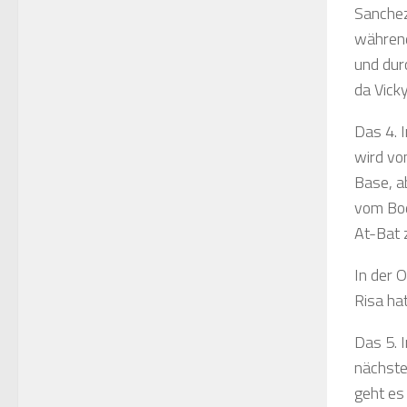
Sanchez
während
und dur
da Vick
Das 4. I
wird vo
Base, a
vom Bod
At-Bat 
In der O
Risa ha
Das 5. 
nächste
geht es