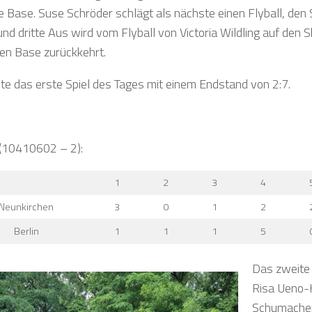
te Base. Suse Schröder schlägt als nächste einen Flyball, den
nd dritte Aus wird vom Flyball von Victoria Wildling auf den Sh
ten Base zurückkehrt.
te das erste Spiel des Tages mit einem Endstand von 2:7.
(10410602 – 2):
1
2
3
4
Neunkirchen
3
0
1
2
Berlin
1
1
1
5
Das zweite 
Risa Ueno-K
Schumacher 