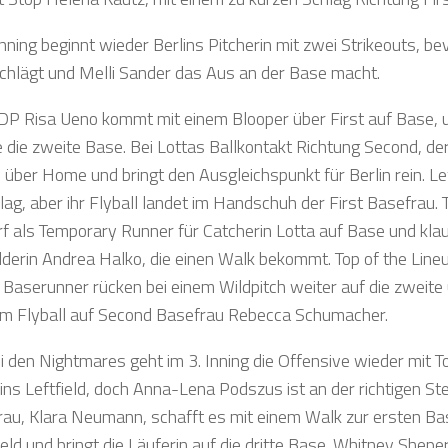
Inning beginnt wieder Berlins Pitcherin mit zwei Strikeouts,
chlägt und Melli Sander das Aus an der Base macht.
 DP Risa Ueno kommt mit einem Blooper über First auf Base, 
ie die zweite Base. Bei Lottas Ballkontakt Richtung Second, d
ie über Home und bringt den Ausgleichspunkt für Berlin rein. 
lag, aber ihr Flyball landet im Handschuh der First Basefrau.
rf als Temporary Runner für Catcherin Lotta auf Base und kl
lderin Andrea Halko, die einen Walk bekommt. Top of the Lineup
 Baserunner rücken bei einem Wildpitch weiter auf die zweite u
em Flyball auf Second Basefrau Rebecca Schumacher.
i den Nightmares geht im 3. Inning die Offensive wieder mit 
 ins Leftfield, doch Anna-Lena Podszus ist an der richtigen S
rau, Klara Neumann, schafft es mit einem Walk zur ersten Base
eld und bringt die Läuferin auf die dritte Base. Whitney Shepe