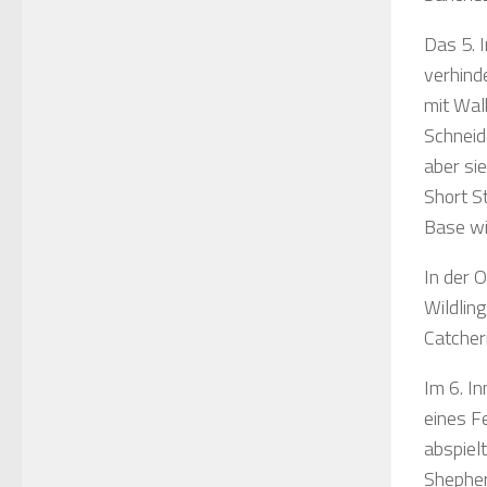
Das 5. I
verhind
mit Wal
Schneid
aber si
Short S
Base wi
In der 
Wildlin
Catcheri
Im 6. I
eines F
abspiel
Shepher