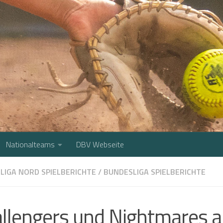
Nationalteams
DBV Webseite
LIGA NORD SPIELBERICHTE
/
BUNDESLIGA SPIELBERICHTE
llengers und Nightmares a