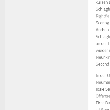
kurzen 
Schlagf
Rightfi
Scoring
Andrea 
Schlagf
an der 
wieder i
Neunkir
Second 
In der 
Neumann
Josie Sa
Offense
First B
ist Sho