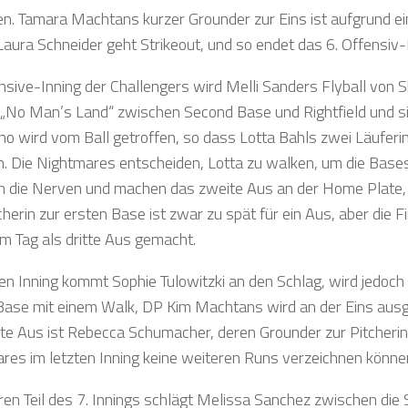
n. Tamara Machtans kurzer Grounder zur Eins ist aufgrund e
 Laura Schneider geht Strikeout, und so endet das 6. Offensiv
nsive-Inning der Challengers wird Melli Sanders Flyball von 
ns „No Man’s Land“ zwischen Second Base und Rightfield und si
no wird vom Ball getroffen, so dass Lotta Bahls zwei Läuferin
 Die Nightmares entscheiden, Lotta zu walken, um die Bases
n die Nerven und machen das zweite Aus an der Home Plate,
cherin zur ersten Base ist zwar zu spät für ein Aus, aber die 
em Tag als dritte Aus gemacht.
ten Inning kommt Sophie Tulowitzki an den Schlag, wird jedoch
Base mit einem Walk, DP Kim Machtans wird an der Eins ausge
tte Aus ist Rebecca Schumacher, deren Grounder zur Pitcherin 
res im letzten Inning keine weiteren Runs verzeichnen könne
ren Teil des 7. Innings schlägt Melissa Sanchez zwischen die