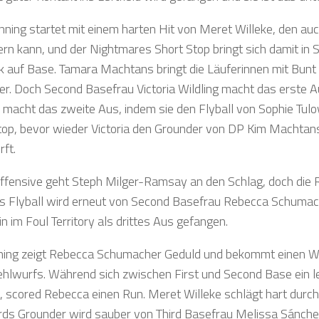
nning startet mit einem harten Hit von Meret Willeke, den auch
ern kann, und der Nightmares Short Stop bringt sich damit in
k auf Base. Tamara Machtans bringt die Läuferinnen mit Bunt 
er. Doch Second Basefrau Victoria Wildling macht das erste Au
e macht das zweite Aus, indem sie den Flyball von Sophie Tulo
top, bevor wieder Victoria den Grounder von DP Kim Machtans 
rft.
Offensive geht Steph Milger-Ramsay an den Schlag, doch die Rig
gs Flyball wird erneut von Second Basefrau Rebecca Schumach
n im Foul Territory als drittes Aus gefangen.
nning zeigt Rebecca Schumacher Geduld und bekommt einen Wa
ehlwurfs. Während sich zwischen First und Second Base ein l
t, scored Rebecca einen Run. Meret Willeke schlägt hart durc
ds Grounder wird sauber von Third Basefrau Melissa Sánch