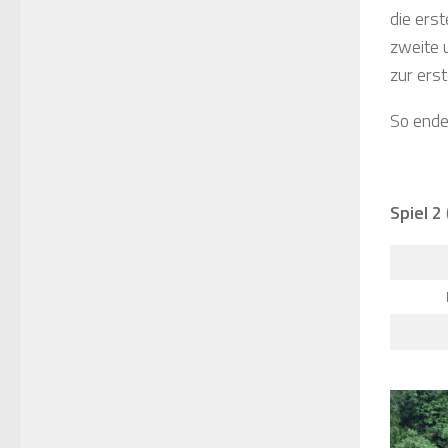
die ers
zweite u
zur ers
So ende
Spiel 2