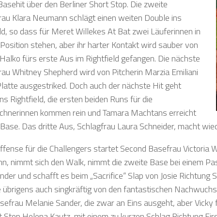
Basehit über den Berliner Short Stop. Die zweite
rau Klara Neumann schlägt einen weiten Double ins
eld, so dass für Meret Willekes At Bat zwei Läuferinnen in
 Position stehen, aber ihr harter Kontakt wird sauber von
Halko fürs erste Aus im Rightfield gefangen. Die nächste
rau Whitney Shepherd wird von Pitcherin Marzia Emiliani
Platte ausgestriked. Doch auch der nächste Hit geht
ns Rightfield, die ersten beiden Runs für die
chnerinnen kommen rein und Tamara Machtans erreicht
Base. Das dritte Aus, Schlagfrau Laura Schneider, macht wiede
Offense für die Challengers startet Second Basefrau Victoria W
, nimmt sich den Walk, nimmt die zweite Base bei einem Pas
nder und schafft es beim „Sacrifice“ Slap von Josie Richtung S
 übrigens auch singkräftig von den fantastischen Nachwuchsk
asefrau Melanie Sander, die zwar an Eins ausgeht, aber Vicky 
rt Stop Helena Kautz, mit einem zu kurzen Schlag Richtung Fir