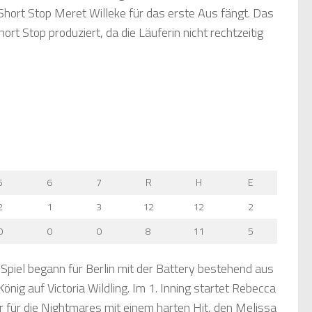
 Short Stop Meret Willeke für das erste Aus fängt. Das
ort Stop produziert, da die Läuferin nicht rechtzeitig
5
6
7
R
H
E
2
1
3
12
12
2
0
0
0
8
11
5
Spiel begann für Berlin mit der Battery bestehend aus
önig auf Victoria Wildling. Im 1. Inning startet Rebecca
für die Nightmares mit einem harten Hit, den Melissa