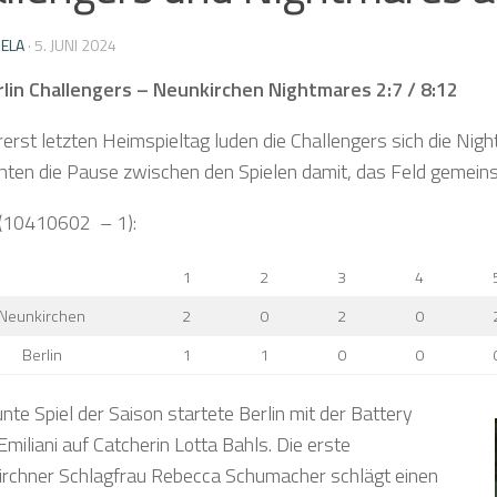
IELA
·
5. JUNI 2024
lin Challengers – Neunkirchen Nightmares 2:7 / 8:12
erst letzten Heimspieltag luden die Challengers sich die Nig
hten die Pause zwischen den Spielen damit, das Feld gemeins
(10410602 – 1):
1
2
3
4
Neunkirchen
2
0
2
0
Berlin
1
1
0
0
nte Spiel der Saison startete Berlin mit der Battery
miliani auf Catcherin Lotta Bahls. Die erste
irchner Schlagfrau Rebecca Schumacher schlägt einen