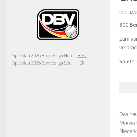
VON
DAN
SCC Ber
Zum vor
verbrac
Spielplan 2026 Bundesliga Nord -
HIER
Spiel 1
Spielplan 2026 Bundesliga Süd -
HIER
Das neu
Marzia E
Niederk