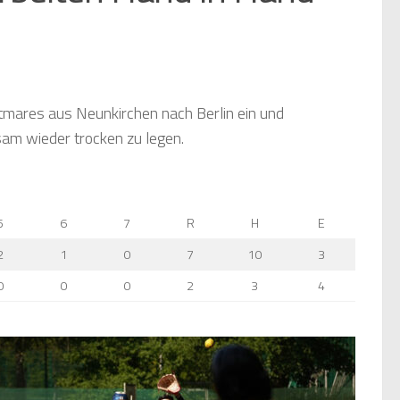
htmares aus Neunkirchen nach Berlin ein und
am wieder trocken zu legen.
5
6
7
R
H
E
2
1
0
7
10
3
0
0
0
2
3
4