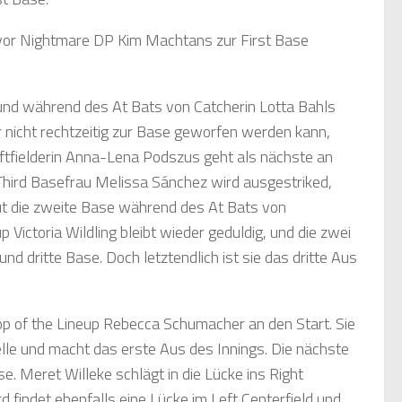
 bevor Nightmare DP Kim Machtans zur First Base
und während des At Bats von Catcherin Lotta Bahls
er nicht rechtzeitig zur Base geworfen werden kann,
Leftfielderin Anna-Lena Podszus geht als nächste an
 Third Basefrau Melissa Sánchez wird ausgestriked,
aut die zweite Base während des At Bats von
 Victoria Wildling bleibt wieder geduldig, und die zwei
nd dritte Base. Doch letztendlich ist sie das dritte Aus
Top of the Lineup Rebecca Schumacher an den Start. Sie
telle und macht das erste Aus des Innings. Die nächste
. Meret Willeke schlägt in die Lücke ins Right
rd findet ebenfalls eine Lücke im Left Centerfield und