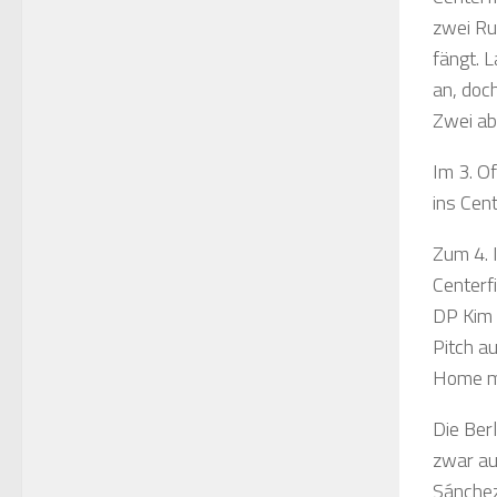
zwei Ru
fängt. 
an, doc
Zwei ab
Im 3. O
ins Cent
Zum 4. 
Centerfi
DP Kim 
Pitch a
Home ma
Die Ber
zwar au
Sánchez 