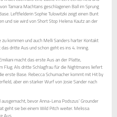
n von Tamara Machtans geschlagenen Ball im Sprung
se. Leftfielderin Sophie Tulowitzki zeigt einen Bunt
nden und sie wird von Short Stop Helena Kautz an der
ase zu kommen und auch Melli Sanders harter Kontakt
 das dritte Aus und schon geht es ins 4. Inning.
Emiliani macht das erste Aus an der Platte,
 Flug. Als dritte Schlagfrau für die Nightmares liefert
die erste Base. Rebecca Schumacher kommt mit Hit by
field, aber ein starker Wurf von Josie Sander nach
ield ausgemacht, bevor Anna-Lena Podszus‘ Grounder
 geht sie bei einem Wild Pitch weiter. Melissa
te Aus.