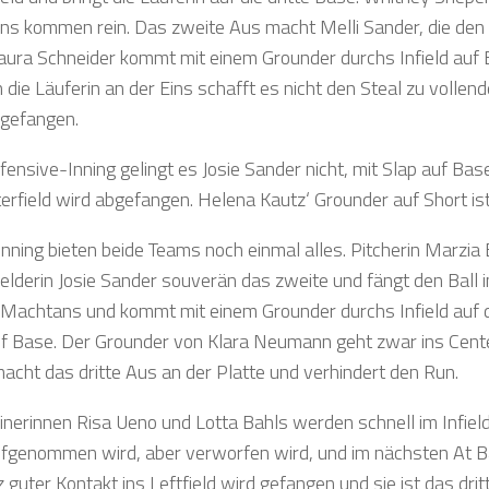
ns kommen rein. Das zweite Aus macht Melli Sander, die de
Laura Schneider kommt mit einem Grounder durchs Infield auf Ba
h die Läuferin an der Eins schafft es nicht den Steal zu volle
gefangen.
ffensive-Inning gelingt es Josie Sander nicht, mit Slap auf B
erfield wird abgefangen. Helena Kautz‘ Grounder auf Short ist
Inning bieten beide Teams noch einmal alles. Pitcherin Marzia 
elderin Josie Sander souverän das zweite und fängt den Ball im
Machtans und kommt mit einem Grounder durchs Infield auf 
uf Base. Der Grounder von Klara Neumann geht zwar ins Center
cht das dritte Aus an der Platte und verhindert den Run.
linerinnen Risa Ueno und Lotta Bahls werden schnell im Inf
fgenommen wird, aber verworfen wird, und im nächsten At Bat
guter Kontakt ins Leftfield wird gefangen und sie ist das drit