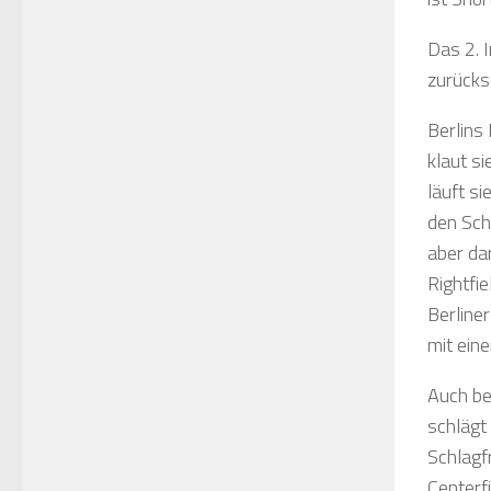
Das 2. 
zurücks
Berlins
klaut s
läuft s
den Sch
aber da
Rightfie
Berliner
mit ein
Auch be
schlägt
Schlagf
Centerfi