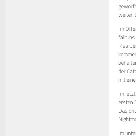
geworfe
weiter.
Im Offe
fällt i
Risa Ue
kommen.
behalte
der Cat
mit ein
Im letz
ersten 
Das dri
Nightma
Im unte