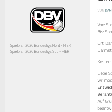
VON
DAN
Von: Sa
Bis: So
Ort: Da
Spielplan 2026 Bundesliga Nord -
HIER
Darmsta
Spielplan 2026 Bundesliga Süd -
HIER
Kosten:
Liebe S
wir möc
Entwic
Verantw
Auf Gru
beantwo