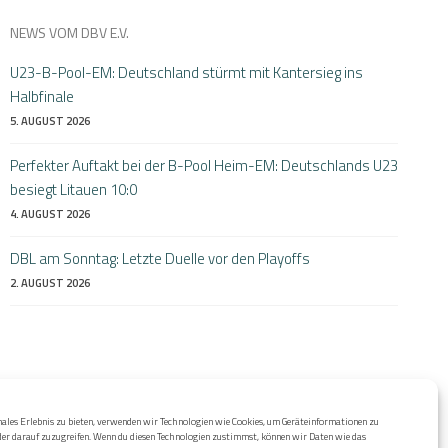
NEWS VOM DBV E.V.
U23-B-Pool-EM: Deutschland stürmt mit Kantersieg ins
Halbfinale
5. AUGUST 2026
Perfekter Auftakt bei der B-Pool Heim-EM: Deutschlands U23
besiegt Litauen 10:0
4. AUGUST 2026
DBL am Sonntag: Letzte Duelle vor den Playoffs
2. AUGUST 2026
ales Erlebnis zu bieten, verwenden wir Technologien wie Cookies, um Geräteinformationen zu
der darauf zuzugreifen. Wenn du diesen Technologien zustimmst, können wir Daten wie das