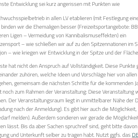
hste Entwicklung sei kurz angerissen mit Punkten wie
hwuchsspielbetrieb in allen LV etablieren (mit Festlegung ein
 binden wir die Ehemaligen besser (Freizeitsportangebote: BBQ
eren Ligen – Vermeidung von Kannibalismuseffekten) ein
tzensport – wie schließen wir auf zu den Spitzennationen im S
ion – wie kriegen wir Entwicklung in der Spitze und der Flä
iste hat nicht den Anspruch auf Vollständigkeit. Diese Punkte
 einander zuhören, welche Ideen und Vorschläge hier von alle
ehen, gemeinsam die nächsten Schritte für die kommenden J
t noch zum Rahmen der Veranstaltung: Diese Veranstaltung wir
n. Der Veranstaltungsraum liegt in unmittelbarer Nähe der D
ladung nach der Anmeldung). Es gibt hier auch die Möglichkeit,
Bedarf melden). Außerdem sondieren wir gerade die Möglichkeite
n lässt. Bis da aber Sachen spruchreif sind, geht bitte davon
gung und Unterkunft selber zu tragen habt. Nutzt ggfs. das
DB