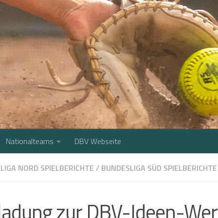
Nationalteams
DBV Webseite
LIGA NORD SPIELBERICHTE
/
BUNDESLIGA SÜD SPIELBERICHTE
ladung zur DBV-Ideen-Wer