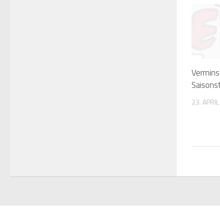
Vermins
Saisonst
23. APRI