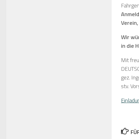
Fahrgem
Anmeldu
Verein,
Wir wü
in die
Mit fre
DEUTSC
gez. In
stv. Vo
Einladu
FÜ