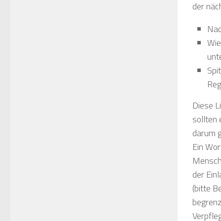
der näc
Nac
Wie
unt
Spi
Reg
Diese L
sollten
darum g
Ein Wor
Mensche
der Ein
(bitte 
begrenze
Verpfle