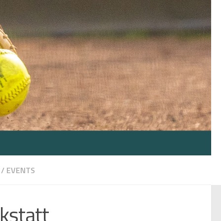
/
EVENTS
kstatt