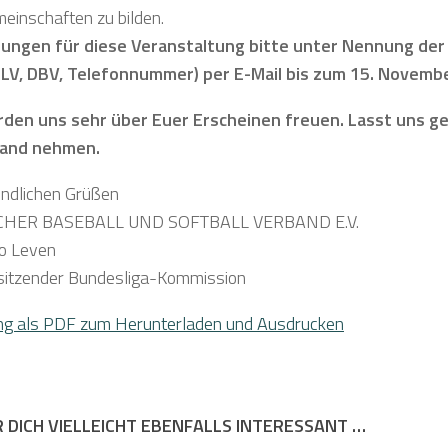
einschaften zu bilden.
ngen für diese Veranstaltung bitte unter Nennung der 
 LV, DBV, Telefonnummer) per E-Mail bis zum 15. Novemb
rden uns sehr über Euer Erscheinen freuen. Lasst uns g
 Hand nehmen.
undlichen Grüßen
HER BASEBALL UND SOFTBALL VERBAND E.V.
go Leven
rsitzender Bundesliga-Kommission
ng als PDF zum Herunterladen und Ausdrucken
R DICH VIELLEICHT EBENFALLS INTERESSANT …