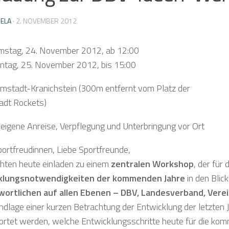
IELA
·
2. NOVEMBER 2012
mstag, 24. November 2012, ab 12:00
nntag, 25. November 2012, bis 15:00
rmstadt-Kranichstein (300m entfernt vom Platz der
dt Rockets)
 eigene Anreise, Verpflegung und Unterbringung vor Ort
portfreudinnen, Liebe Sportfreunde,
hten heute einladen zu einem
zentralen Workshop
, der für
klungsnotwendigkeiten der kommenden Jahre
in den Bli
ortlichen auf allen Ebenen – DBV, Landesverband, Verein
ndlage einer kurzen Betrachtung der Entwicklung der letzten J
rtet werden, welche Entwicklungsschritte heute für die kom