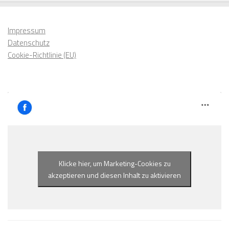
Impressum
Datenschutz
Cookie-Richtlinie (EU)
Klicke hier, um Marketing-Cookies zu
akzeptieren und diesen Inhalt zu aktivieren