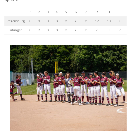
1
2
3
4
5
6
7
R
H
E
Regensburg
0
0
3
9
x
x
x
12
10
0
Tübingen
0
2
0
0
x
x
x
2
3
4