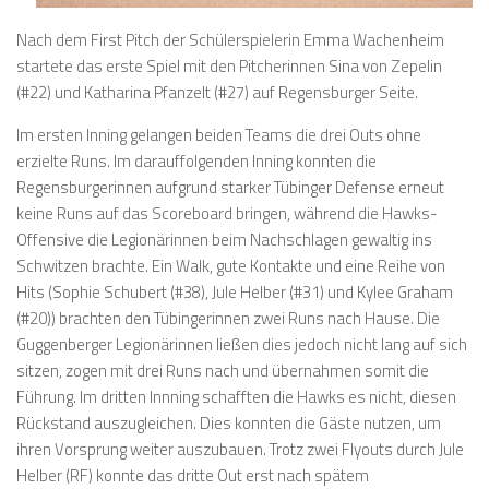
Nach dem First Pitch der Schülerspielerin Emma Wachenheim
startete das erste Spiel mit den Pitcherinnen Sina von Zepelin
(#22) und Katharina Pfanzelt (#27) auf Regensburger Seite.
Im ersten Inning gelangen beiden Teams die drei Outs ohne
erzielte Runs. Im darauffolgenden Inning konnten die
Regensburgerinnen aufgrund starker Tübinger Defense erneut
keine Runs auf das Scoreboard bringen, während die Hawks-
Offensive die Legionärinnen beim Nachschlagen gewaltig ins
Schwitzen brachte. Ein Walk, gute Kontakte und eine Reihe von
Hits (Sophie Schubert (#38), Jule Helber (#31) und Kylee Graham
(#20)) brachten den Tübingerinnen zwei Runs nach Hause. Die
Guggenberger Legionärinnen ließen dies jedoch nicht lang auf sich
sitzen, zogen mit drei Runs nach und übernahmen somit die
Führung. Im dritten Innning schafften die Hawks es nicht, diesen
Rückstand auszugleichen. Dies konnten die Gäste nutzen, um
ihren Vorsprung weiter auszubauen. Trotz zwei Flyouts durch Jule
Helber (RF) konnte das dritte Out erst nach spätem