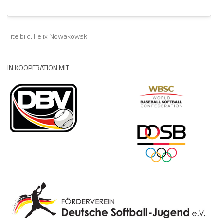
Titelbild: Felix Nowakowski
IN KOOPERATION MIT