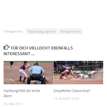
Schlagwörter:
Regensburg Legionäre
Tübingen Hawks
FÜR DICH VIELLEICHT EBENFALLS
INTERESSANT …
Hamburg fehlt der letzte
Gesplitteter Saisonstart
Atem
13. AUGUST 2020
20. MAI 2019