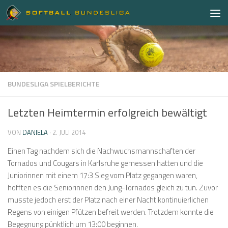
Zum Inhalt springen
BUNDESLIGA SPIELBERICHTE
Letzten Heimtermin erfolgreich bewältigt
VON
DANIELA
·
2. JULI 2014
Einen Tag nachdem sich die Nachwuchsmannschaften der
Tornados und Cougars in Karlsruhe gemessen hatten und die
Juniorinnen mit einem 17:3 Sieg vom Platz gegangen waren,
hofften es die Seniorinnen den Jung-Tornados gleich zu tun. Zuvor
musste jedoch erst der Platz nach einer Nacht kontinuierlichen
Regens von einigen Pfützen befreit werden. Trotzdem konnte die
Begegnung pünktlich um 13:00 beginnen.