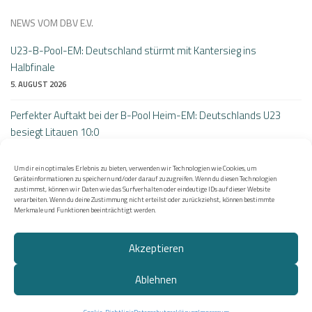
NEWS VOM DBV E.V.
U23-B-Pool-EM: Deutschland stürmt mit Kantersieg ins
Halbfinale
5. AUGUST 2026
Perfekter Auftakt bei der B-Pool Heim-EM: Deutschlands U23
besiegt Litauen 10:0
4. AUGUST 2026
Um dir ein optimales Erlebnis zu bieten, verwenden wir Technologien wie Cookies, um
DBL am Sonntag: Letzte Duelle vor den Playoffs
Geräteinformationen zu speichern und/oder darauf zuzugreifen. Wenn du diesen Technologien
zustimmst, können wir Daten wie das Surfverhalten oder eindeutige IDs auf dieser Website
2. AUGUST 2026
verarbeiten. Wenn du deine Zustimmung nicht erteilst oder zurückziehst, können bestimmte
Merkmale und Funktionen beeinträchtigt werden.
Akzeptieren
Ablehnen