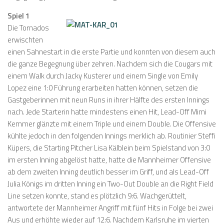
Spiel 1
Die Tornados
erwischten
einen Sahnestart in die erste Partie und konnten von diesem auch
die ganze Begegnung über zehren. Nachdem sich die Cougars mit
einem Walk durch Jacky Kusterer und einem Single von Emily
Lopez eine 1:0 Führung erarbeiten hatten können, setzen die
Gastgeberinnen mit neun Runs in ihrer Hälfte des ersten Innings
nach. Jede Starterin hatte mindestens einen Hit, Lead-Off Mimi
Kemmer glänzte mit einem Triple und einem Double. Die Offensive
kühlte jedoch in den folgenden Innings merklich ab. Routinier Steffi
Küpers, die Starting Pitcher Lisa Kälblein beim Spielstand von 3:0
im ersten Inning abgelöst hatte, hatte die Mannheimer Offensive
ab dem zweiten Inning deutlich besser im Griff, und als Lead-Off
Julia Königs im dritten Inning ein Two-Out Double an die Right Field
Line setzen konnte, stand es plötzlich 9:6. Wachgerüttelt,
antwortete der Mannheimer Angriff mit fünf Hits in Folge bei zwei
Aus und erhöhte wieder auf 12:6. Nachdem Karlsruhe im vierten