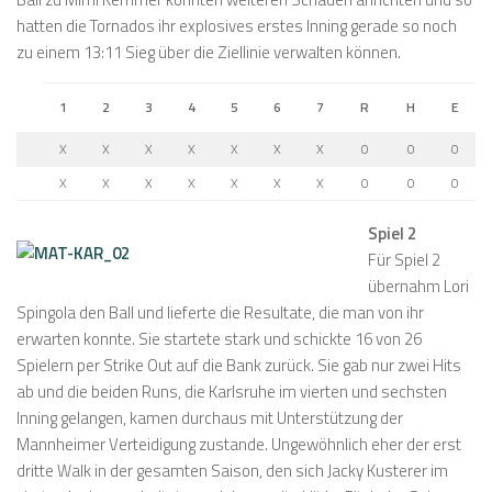
hatten die Tornados ihr explosives erstes Inning gerade so noch
zu einem 13:11 Sieg über die Ziellinie verwalten können.
1
2
3
4
5
6
7
R
H
E
X
X
X
X
X
X
X
0
0
0
X
X
X
X
X
X
X
0
0
0
Spiel 2
Für Spiel 2
übernahm Lori
Spingola den Ball und lieferte die Resultate, die man von ihr
erwarten konnte. Sie startete stark und schickte 16 von 26
Spielern per Strike Out auf die Bank zurück. Sie gab nur zwei Hits
ab und die beiden Runs, die Karlsruhe im vierten und sechsten
Inning gelangen, kamen durchaus mit Unterstützung der
Mannheimer Verteidigung zustande. Ungewöhnlich eher der erst
dritte Walk in der gesamten Saison, den sich Jacky Kusterer im