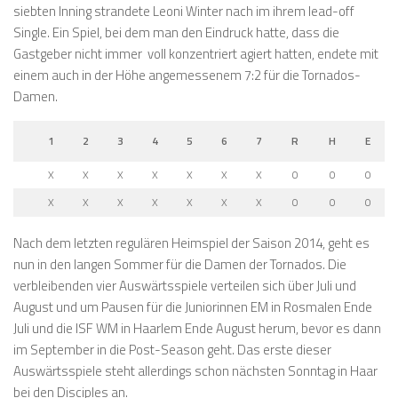
siebten Inning strandete Leoni Winter nach im ihrem lead-off
Single. Ein Spiel, bei dem man den Eindruck hatte, dass die
Gastgeber nicht immer voll konzentriert agiert hatten, endete mit
einem auch in der Höhe angemessenem 7:2 für die Tornados-
Damen.
1
2
3
4
5
6
7
R
H
E
X
X
X
X
X
X
X
0
0
0
X
X
X
X
X
X
X
0
0
0
Nach dem letzten regulären Heimspiel der Saison 2014, geht es
nun in den langen Sommer für die Damen der Tornados. Die
verbleibenden vier Auswärtsspiele verteilen sich über Juli und
August und um Pausen für die Juniorinnen EM in Rosmalen Ende
Juli und die ISF WM in Haarlem Ende August herum, bevor es dann
im September in die Post-Season geht. Das erste dieser
Auswärtsspiele steht allerdings schon nächsten Sonntag in Haar
bei den Disciples an.