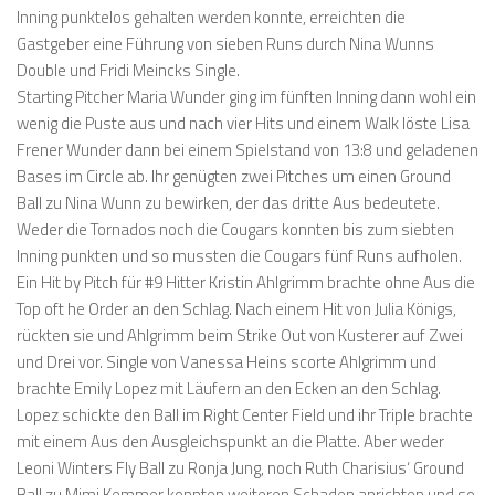
Inning punktelos gehalten werden konnte, erreichten die
Gastgeber eine Führung von sieben Runs durch Nina Wunns
Double und Fridi Meincks Single.
Starting Pitcher Maria Wunder ging im fünften Inning dann wohl ein
wenig die Puste aus und nach vier Hits und einem Walk löste Lisa
Frener Wunder dann bei einem Spielstand von 13:8 und geladenen
Bases im Circle ab. Ihr genügten zwei Pitches um einen Ground
Ball zu Nina Wunn zu bewirken, der das dritte Aus bedeutete.
Weder die Tornados noch die Cougars konnten bis zum siebten
Inning punkten und so mussten die Cougars fünf Runs aufholen.
Ein Hit by Pitch für #9 Hitter Kristin Ahlgrimm brachte ohne Aus die
Top oft he Order an den Schlag. Nach einem Hit von Julia Königs,
rückten sie und Ahlgrimm beim Strike Out von Kusterer auf Zwei
und Drei vor. Single von Vanessa Heins scorte Ahlgrimm und
brachte Emily Lopez mit Läufern an den Ecken an den Schlag.
Lopez schickte den Ball im Right Center Field und ihr Triple brachte
mit einem Aus den Ausgleichspunkt an die Platte. Aber weder
Leoni Winters Fly Ball zu Ronja Jung, noch Ruth Charisius‘ Ground
Ball zu Mimi Kemmer konnten weiteren Schaden anrichten und so