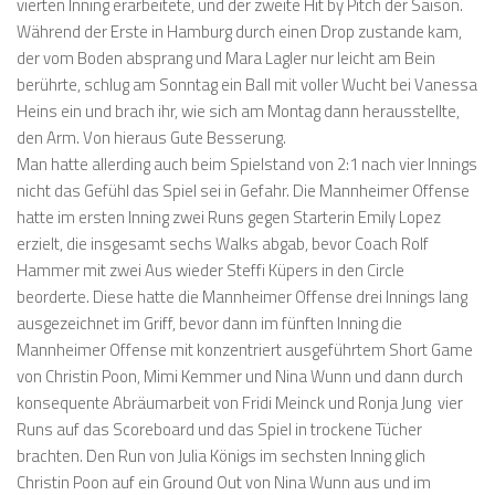
vierten Inning erarbeitete, und der zweite Hit by Pitch der Saison.
Während der Erste in Hamburg durch einen Drop zustande kam,
der vom Boden absprang und Mara Lagler nur leicht am Bein
berührte, schlug am Sonntag ein Ball mit voller Wucht bei Vanessa
Heins ein und brach ihr, wie sich am Montag dann herausstellte,
den Arm. Von hieraus Gute Besserung.
Man hatte allerding auch beim Spielstand von 2:1 nach vier Innings
nicht das Gefühl das Spiel sei in Gefahr. Die Mannheimer Offense
hatte im ersten Inning zwei Runs gegen Starterin Emily Lopez
erzielt, die insgesamt sechs Walks abgab, bevor Coach Rolf
Hammer mit zwei Aus wieder Steffi Küpers in den Circle
beorderte. Diese hatte die Mannheimer Offense drei Innings lang
ausgezeichnet im Griff, bevor dann im fünften Inning die
Mannheimer Offense mit konzentriert ausgeführtem Short Game
von Christin Poon, Mimi Kemmer und Nina Wunn und dann durch
konsequente Abräumarbeit von Fridi Meinck und Ronja Jung vier
Runs auf das Scoreboard und das Spiel in trockene Tücher
brachten. Den Run von Julia Königs im sechsten Inning glich
Christin Poon auf ein Ground Out von Nina Wunn aus und im