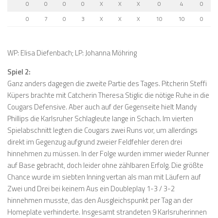
0
0
0
0
X
X
X
0
4
0
0
7
0
3
X
X
X
10
10
0
WP: Elisa Diefenbach; LP: Johanna Möhring
Spiel 2:
Ganz anders dagegen die zweite Partie des Tages. Pitcherin Steffi
Küpers brachte mit Catcherin Theresa Stiglic die nötige Ruhe in die
Cougars Defensive. Aber auch auf der Gegenseite hielt Mandy
Phillips die Karlsruher Schlagleute lange in Schach. Im vierten
Spielabschnitt legten die Cougars zwei Runs vor, um allerdings
direkt im Gegenzug aufgrund zweier Feldfehler deren drei
hinnehmen zu müssen. In der Folge wurden immer wieder Runner
auf Base gebracht, doch leider ohne zählbaren Erfolg. Die größte
Chance wurde im siebten Inning vertan als man mit Läufern auf
Zwei und Drei bei keinem Aus ein Doubleplay 1-3 / 3-2
hinnehmen musste, das den Ausgleichspunkt per Tag an der
Homeplate verhinderte. Insgesamt strandeten 9 Karlsruherinnen