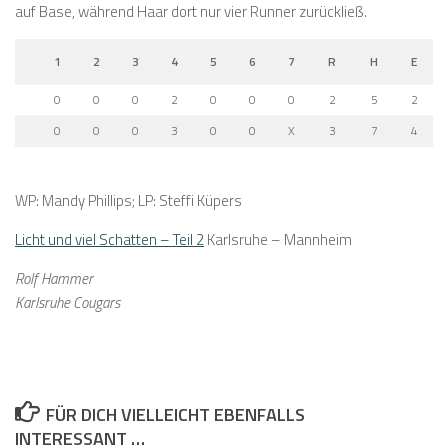
auf Base, während Haar dort nur vier Runner zurückließ.
1
2
3
4
5
6
7
R
H
E
0
0
0
2
0
0
0
2
5
2
0
0
0
3
0
0
X
3
7
4
WP: Mandy Phillips; LP: Steffi Küpers
Licht und viel Schatten – Teil 2
Karlsruhe – Mannheim
Rolf Hammer
Karlsruhe Cougars
FÜR DICH VIELLEICHT EBENFALLS
INTERESSANT …