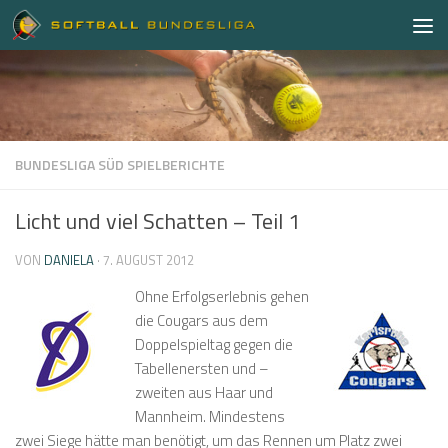
Zum Inhalt springen
BUNDESLIGA SÜD SPIELBERICHTE
Licht und viel Schatten – Teil 1
VON
DANIELA
·
7. AUGUST 2012
Ohne Erfolgserlebnis gehen
die Cougars aus dem
Doppelspieltag gegen die
Tabellenersten und –
zweiten aus Haar und
Mannheim. Mindestens
zwei Siege hätte man benötigt, um das Rennen um Platz zwei