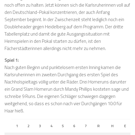
noch offen zu halten. Jetzt können sich die Karlsruherinnen voll auf
den Deutschland-Pokal konzentrieren, der auch Anfang
September beginnt. In der Zwischenzeit steht lediglich noch ein
Doubleheader gegen Heidelberg auf dem Programm. Der dritte
Tabellenplatz und damit die gute Ausgangssituation mit
Heimspielen in den Pokal starten zu dürfen, ist den
Fächerstädterinnen allerdings nicht mehr zu nehmen.
Spiel 1:
Nach guten Beginn und punktelosem ersten Inning kamen die
Karlsruherinnen im zweiten Durchgang des ersten Spiel des
Nachholspieltags völlig unter die Räder. Drei Homeruns darunter
ein Grand Slam Homerun durch Mandy Phillips kosteten sage und
schreibe 9 Runs. Die eigenen Schläger schwiegen dagegen
weitgehend, so dass es schon nach vier Durchgängen 10:0 für
Haar hieß.
1
2
3
4
5
6
7
R
H
E