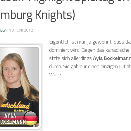
mburg Knights)
IELA
·
10. JUNI 2012
Eigentlich ist man ja gewohnt, dass d
dominiert wird. Gegen das kanadische 
stzte sich allerdings
Ayla Bockelman
durch. Sie gab nur einen einzigen Hit 
Walks.