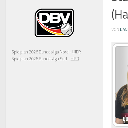
(Ha
VON
DAN
Spielplan 2026 Bundesliga Nord -
HIER
Spielplan 2026 Bundesliga Süd -
HIER