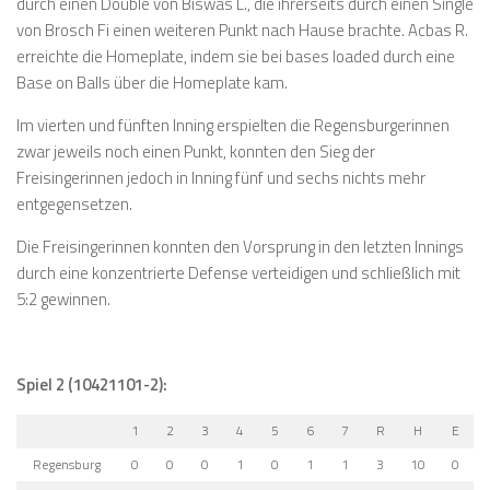
durch einen Double von Biswas L., die ihrerseits durch einen Single
von Brosch Fi einen weiteren Punkt nach Hause brachte. Acbas R.
erreichte die Homeplate, indem sie bei bases loaded durch eine
Base on Balls über die Homeplate kam.
Im vierten und fünften Inning erspielten die Regensburgerinnen
zwar jeweils noch einen Punkt, konnten den Sieg der
Freisingerinnen jedoch in Inning fünf und sechs nichts mehr
entgegensetzen.
Die Freisingerinnen konnten den Vorsprung in den letzten Innings
durch eine konzentrierte Defense verteidigen und schließlich mit
5:2 gewinnen.
Spiel 2 (10421101-2):
1
2
3
4
5
6
7
R
H
E
Regensburg
0
0
0
1
0
1
1
3
10
0