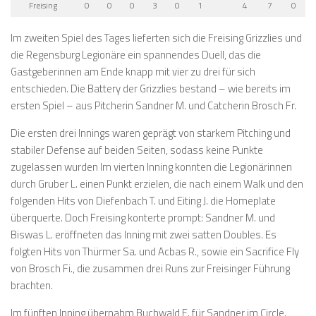
Freising
0
0
0
3
0
1
4
7
0
Im zweiten Spiel des Tages lieferten sich die Freising Grizzlies und
die Regensburg Legionäre ein spannendes Duell, das die
Gastgeberinnen am Ende knapp mit vier zu drei für sich
entschieden. Die Battery der Grizzlies bestand – wie bereits im
ersten Spiel – aus Pitcherin Sandner M. und Catcherin Brosch Fr.
Die ersten drei Innings waren geprägt von starkem Pitching und
stabiler Defense auf beiden Seiten, sodass keine Punkte
zugelassen wurden Im vierten Inning konnten die Legionärinnen
durch Gruber L. einen Punkt erzielen, die nach einem Walk und den
folgenden Hits von Diefenbach T. und Eiting J. die Homeplate
überquerte. Doch Freising konterte prompt: Sandner M. und
Biswas L. eröffneten das Inning mit zwei satten Doubles. Es
folgten Hits von Thürmer Sa. und Acbas R., sowie ein Sacrifice Fly
von Brosch Fi., die zusammen drei Runs zur Freisinger Führung
brachten.
Im fünften Inning übernahm Buchwald E. für Sandner im Circle.