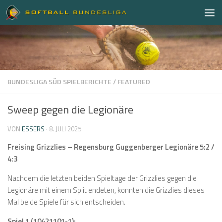
Zum Inhalt springen
BUNDESLIGA SÜD SPIELBERICHTE
/
FEATURED
Sweep gegen die Legionäre
VON
ESSERS
·
8. JULI 2025
Freising Grizzlies – Regensburg Guggenberger Legionäre 5:2 /
4:3
Nachdem die letzten beiden Spieltage der Grizzlies gegen die
Legionäre mit einem Split endeten, konnten die Grizzlies dieses
Mal beide Spiele für sich entscheiden.
Spiel 1 (10421101-1):