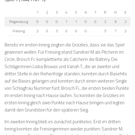
1
2
3
4
5
6
7
R
H
E
Regensburg
0
0
0
1
1
0
0
2
6
2
Freising
2
0
3
0
0
0
5
7
2
Bereits im ersten Inning zeigten die Grizzlies, dass sie das Spiel
gewinnen wollen. Für Freising stand Sandner M als Pitcherin im
Circle, Brosch Fr. komplettierte als Catcherin die Battery. Die
Schlägerinnen Lioba Biswas und Vanah T., die an zweiter und
dritter Stelle in der Reihenfolge standen, konnten durch Basehits
auf die Bases gelangen und konnten durch einen weiteren Single
von Schlagfrau Nummer fünf, Brosch Fi., die ersten beiden Punkte
im ersten Inning nach Hause laufen. So konnten die Grizzlies im
ersten Inning gleich zwei Punkte nach Hause bringen und legten
damit den Grundstein für den späteren Sieg.
Im zweiten Inning blieb es zunächst punktelos. Erst im dritten
Inning konnten die Freisingerinnen wieder punkten: Sandner M.