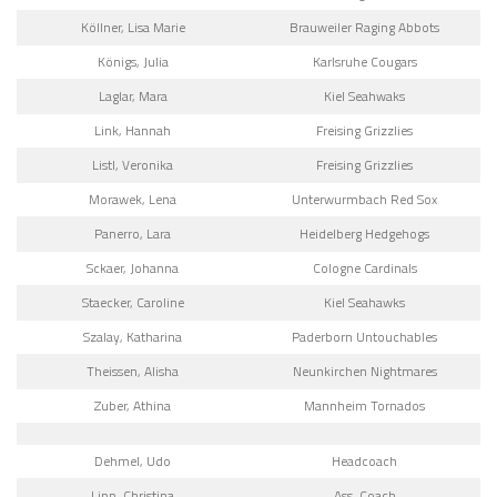
Köllner, Lisa Marie
Brauweiler Raging Abbots
Königs, Julia
Karlsruhe Cougars
Laglar, Mara
Kiel Seahwaks
Link, Hannah
Freising Grizzlies
Listl, Veronika
Freising Grizzlies
Morawek, Lena
Unterwurmbach Red Sox
Panerro, Lara
Heidelberg Hedgehogs
Sckaer, Johanna
Cologne Cardinals
Staecker, Caroline
Kiel Seahawks
Szalay, Katharina
Paderborn Untouchables
Theissen, Alisha
Neunkirchen Nightmares
Zuber, Athina
Mannheim Tornados
Dehmel, Udo
Headcoach
Lipp, Christina
Ass. Coach