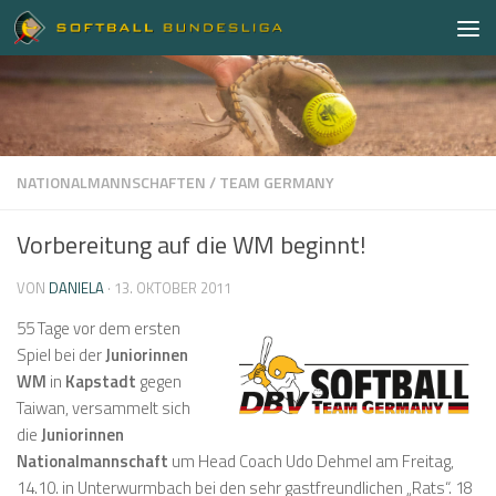
Zum Inhalt springen
NATIONALMANNSCHAFTEN
/
TEAM GERMANY
Vorbereitung auf die WM beginnt!
VON
DANIELA
·
13. OKTOBER 2011
55 Tage vor dem ersten
Spiel bei der
Juniorinnen
WM
in
Kapstadt
gegen
Taiwan, versammelt sich
die
Juniorinnen
Nationalmannschaft
um Head Coach Udo Dehmel am Freitag,
14.10. in Unterwurmbach bei den sehr gastfreundlichen „Rats“. 18