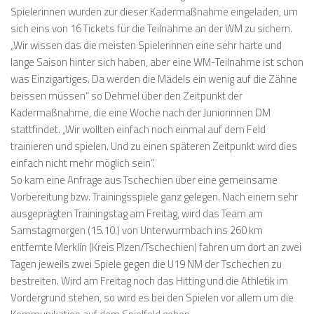
Spielerinnen wurden zur dieser Kadermaßnahme eingeladen, um
sich eins von 16 Tickets für die Teilnahme an der WM zu sichern.
„Wir wissen das die meisten Spielerinnen eine sehr harte und
lange Saison hinter sich haben, aber eine WM-Teilnahme ist schon
was Einzigartiges. Da werden die Mädels ein wenig auf die Zähne
beissen müssen“ so Dehmel über den Zeitpunkt der
Kadermaßnahme, die eine Woche nach der Juniorinnen DM
stattfindet. „Wir wollten einfach noch einmal auf dem Feld
trainieren und spielen. Und zu einen späteren Zeitpunkt wird dies
einfach nicht mehr möglich sein“.
So kam eine Anfrage aus Tschechien über eine gemeinsame
Vorbereitung bzw. Trainingsspiele ganz gelegen. Nach einem sehr
ausgeprägten Trainingstag am Freitag, wird das Team am
Samstagmorgen (15.10.) von Unterwurmbach ins 260 km
entfernte Merklín (Kreis Plzen/Tschechien) fahren um dort an zwei
Tagen jeweils zwei Spiele gegen die U19 NM der Tschechen zu
bestreiten. Wird am Freitag noch das Hitting und die Athletik im
Vordergrund stehen, so wird es bei den Spielen vor allem um die