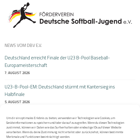
NEWS VOM DBV E.V.
Deutschland erreicht Finale der U23 B-Pool Baseball-
Europameisterschaft
7. AUGUST 2026
U23-B-Pool-EM: Deutschland stürmt mit Kantersieg ins
Halbfinale
5. AUGUST 2026
Perfekter Auftakt bei der B-Pool Heim-EM: Deutschlands U23
Um dir ein optimales Erlebnis zu bieten, verwenden wir Technologien wie Cookies, um
besiegt Litauen 10:0
Geräteinformationen zu speichern und/oder darauf zuzugreifen. Wenn du diesen Technologien
zustimmst, können wir Daten wie das Surfverhalten oder eindeutige IDs auf dieser Website
4. AUGUST 2026
verarbeiten. Wenn du deine Zustimmung nicht erteilst oder zurückziehst, können bestimmte
Merkmale und Funktionen beeinträchtigt werden.