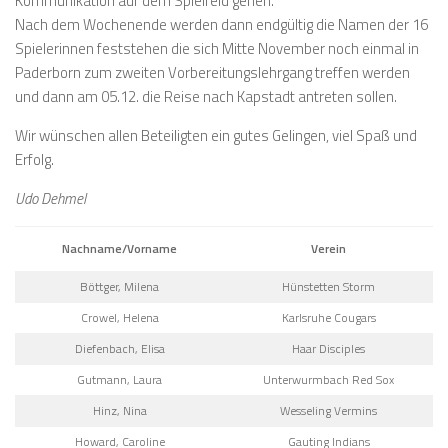
Kommunikation auf dem Spielfeld gehen.
Nach dem Wochenende werden dann endgültig die Namen der 16
Spielerinnen feststehen die sich Mitte November noch einmal in
Paderborn zum zweiten Vorbereitungslehrgang treffen werden
und dann am 05.12. die Reise nach Kapstadt antreten sollen.
Wir wünschen allen Beteiligten ein gutes Gelingen, viel Spaß und
Erfolg.
Udo Dehmel
Nachname/Vorname
Verein
Böttger, Milena
Hünstetten Storm
Crowel, Helena
Karlsruhe Cougars
Diefenbach, Elisa
Haar Disciples
Gutmann, Laura
Unterwurmbach Red Sox
Hinz, Nina
Wesseling Vermins
Howard, Caroline
Gauting Indians