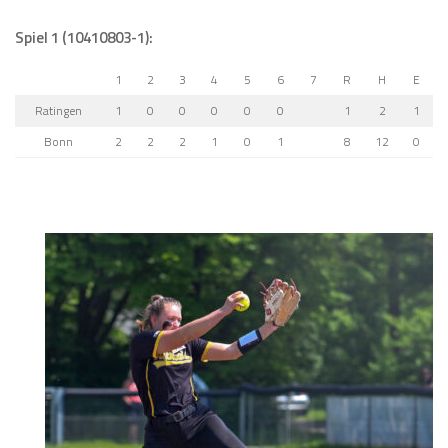
Spiel 1 (10410803-1):
1
2
3
4
5
6
7
R
H
E
Ratingen
1
0
0
0
0
0
1
2
1
Bonn
2
2
2
1
0
1
8
12
0