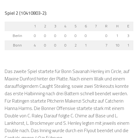
Spiel 2 (10410803-2):
1
2
3
4
5
6
7
R
H
E
Berlin
0
0
0
0
0
0
0
1
3
Bonn
4
0
0
0
2
1
7
10
1
Das zweite Spiel startete für Bonn Savanah Henley im Circle, auf
Maxine Dunford hinter der Platte. Nach einem Walk und einem
darauffolgendem Caught Stealing, sowie zwei Strikeouts konnte
das erste Halbinning nach drei Battern schnell beendet werden.
Für Ratingen startete Pitcherin Makenzi Schultz auf Catcherin
Hanna Harms. Die Bonner Offensive startete stark mit einem
Double von C. Raley. Darauf folgte C. Chime auf Base und L.
Lankhorst, L. Brockmeyer und S. Henley legten mit jeweils einem
Double nach. Das Inning wurde durch ein Flyout beendet und die
Capitals gingen 4:0 in Führung.