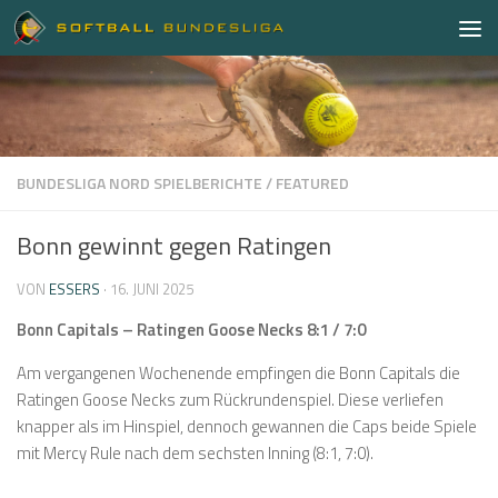
Zum Inhalt springen
BUNDESLIGA NORD SPIELBERICHTE
/
FEATURED
Bonn gewinnt gegen Ratingen
VON
ESSERS
·
16. JUNI 2025
Bonn Capitals – Ratingen Goose Necks 8:1 / 7:0
Am vergangenen Wochenende empfingen die Bonn Capitals die
Ratingen Goose Necks zum Rückrundenspiel. Diese verliefen
knapper als im Hinspiel, dennoch gewannen die Caps beide Spiele
mit Mercy Rule nach dem sechsten Inning (8:1, 7:0).