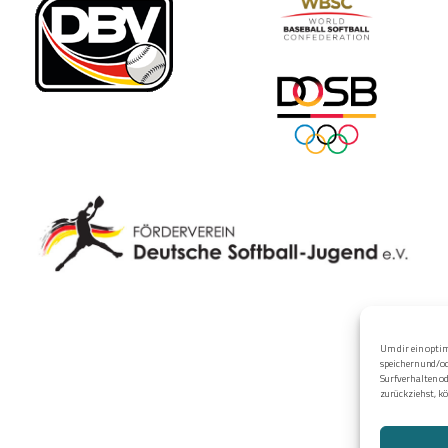
Um dir ein optim
speichern und/o
Surfverhalten od
zurückziehst, k