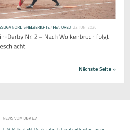
SLIGA NORD SPIELBERICHTE
/
FEATURED
23. JUNI 2026
in-Derby Nr. 2 – Nach Wolkenbruch folgt
zeschlacht
Nächste Seite »
NEWS VOM DBV E.V.
U23-B-Pool-EM: Deutschland stürmt mit Kantersieg ins