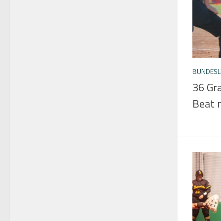
BUNDESLI
36 Gra
Beat n