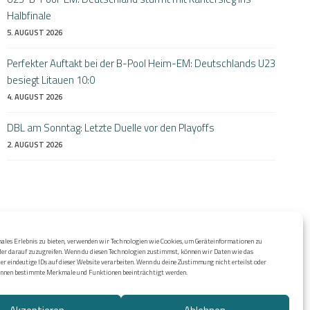
Halbfinale
5. AUGUST 2026
Perfekter Auftakt bei der B-Pool Heim-EM: Deutschlands U23
besiegt Litauen 10:0
4. AUGUST 2026
DBL am Sonntag: Letzte Duelle vor den Playoffs
2. AUGUST 2026
ales Erlebnis zu bieten, verwenden wir Technologien wie Cookies, um Geräteinformationen zu
der darauf zuzugreifen. Wenn du diesen Technologien zustimmst, können wir Daten wie das
er eindeutige IDs auf dieser Website verarbeiten. Wenn du deine Zustimmung nicht erteilst oder
önnen bestimmte Merkmale und Funktionen beeinträchtigt werden.