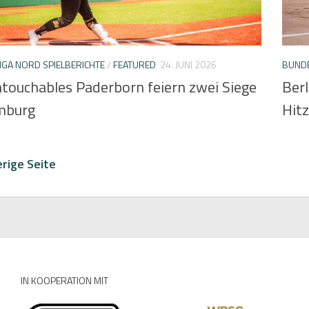
GA NORD SPIELBERICHTE
/
FEATURED
24. JUNI 2026
BUNDE
ntouchables Paderborn feiern zwei Siege
Berl
mburg
Hit
rige Seite
IN KOOPERATION MIT