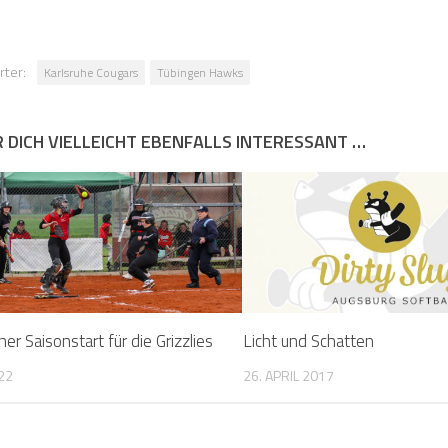
rter:
Karlsruhe Cougars
Tübingen Hawks
R DICH VIELLEICHT EBENFALLS INTERESSANT …
er Saisonstart für die Grizzlies
Licht und Schatten
022
26. APRIL 2017