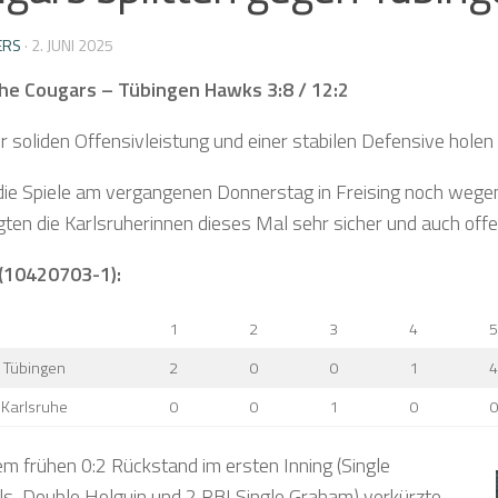
ERS
·
2. JUNI 2025
he Cougars – Tübingen Hawks 3:8 / 12:2
r soliden Offensivleistung und einer stabilen Defensive holen
ie Spiele am vergangenen Donnerstag in Freising noch wegen 
igten die Karlsruherinnen dieses Mal sehr sicher und auch of
 (10420703-1):
1
2
3
4
5
Tübingen
2
0
0
1
4
Karlsruhe
0
0
1
0
0
m frühen 0:2 Rückstand im ersten Inning (Single
s, Double Holguin und 2 RBI Single Graham) verkürzte