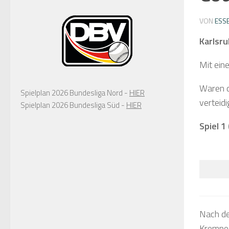
VON
ESS
Karlsru
Mit eine
Waren d
Spielplan 2026 Bundesliga Nord -
HIER
verteid
Spielplan 2026 Bundesliga Süd -
HIER
Spiel 1
Nach de
Krempel