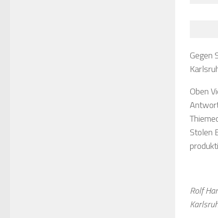
Gegen St
Karlsru
Oben Vi
Antwort
Thiemec
Stolen 
produkt
Rolf H
Karlsru