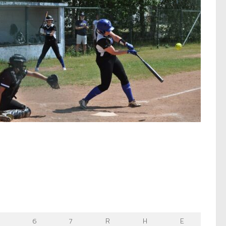
6
7
R
H
E