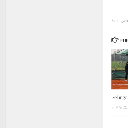
Schlagwö
FÜ
Gelungen
6. MAI 2