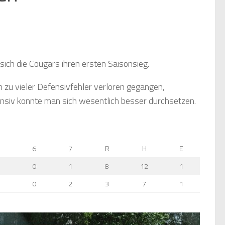
 sich die Cougars ihren ersten Saisonsieg.
zu vieler Defensivfehler verloren gegangen,
fensiv konnte man sich wesentlich besser durchsetzen.
6
7
R
H
E
0
1
8
12
1
0
2
3
7
1