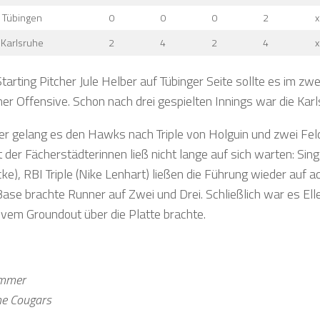
Tübingen
0
0
0
2
x
Karlsruhe
2
4
2
4
x
arting Pitcher Jule Helber auf Tübinger Seite sollte es im zwe
her Offensive. Schon nach drei gespielten Innings war die Ka
er gelang es den Hawks nach Triple von Holguin und zwei Fel
 der Fächerstädterinnen ließ nicht lange auf sich warten: Sin
ke), RBI Triple (Nike Lenhart) ließen die Führung wieder auf
Base brachte Runner auf Zwei und Drei. Schließlich war es El
ivem Groundout über die Platte brachte.
ammer
he Cougars