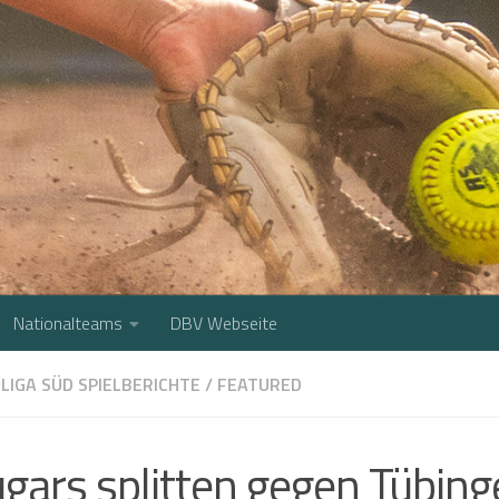
Nationalteams
DBV Webseite
LIGA SÜD SPIELBERICHTE
/
FEATURED
gars splitten gegen Tübin