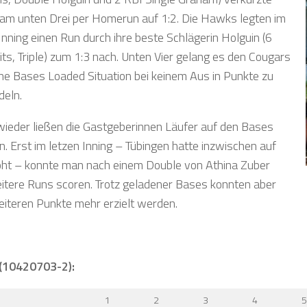
lam unten Drei per Homerun auf 1:2. Die Hawks legten im
Inning einen Run durch ihre beste Schlägerin Holguin (6
its, Triple) zum 1:3 nach. Unten Vier gelang es den Cougars
eine Bases Loaded Situation bei keinem Aus in Punkte zu
eln.
ieder ließen die Gastgeberinnen Läufer auf den Bases
n. Erst im letzen Inning – Tübingen hatte inzwischen auf
öht – konnte man nach einem Double von Athina Zuber
itere Runs scoren. Trotz geladener Bases konnten aber
eiteren Punkte mehr erzielt werden.
 (10420703-2):
1
2
3
4
5