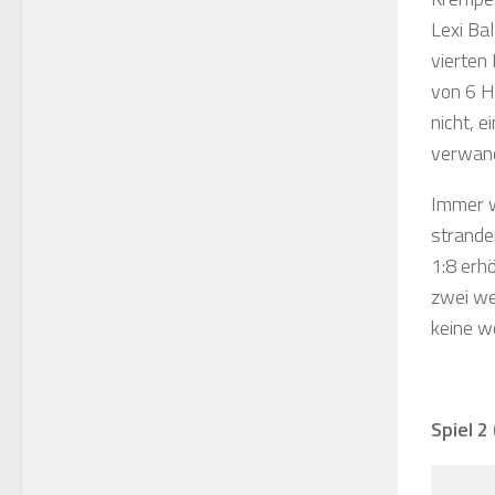
Lexi Ba
vierten 
von 6 H
nicht, 
verwand
Immer w
strande
1:8 erh
zwei we
keine w
Spiel 2