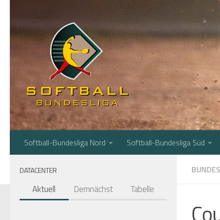
Zum Inhalt springen
Softball-Bundesliga Nord
Softball-Bundesliga Süd
BUNDES
DATACENTER
Aktuell
Demnächst
Tabelle
Cou