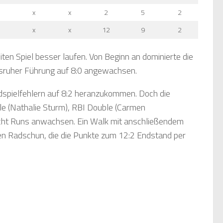
x
x
2
5
2
x
x
12
9
2
iten Spiel besser laufen. Von Beginn an dominierte die
rlsruher Führung auf 8:0 angewachsen.
dspielfehlern auf 8:2 heranzukommen. Doch die
gle (Nathalie Sturm), RBI Double (Carmen
 acht Runs anwachsen. Ein Walk mit anschließendem
len Radschun, die die Punkte zum 12:2 Endstand per