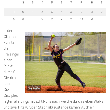
1
2
3
4
5
6
7
R
H
E
1
0
1
X
X
X
X
2
3
0
8
8
1
X
X
X
X
17
6
1
In der
Offense
konnten
die
Freisinger
einen
Punkt
durch C.
Dietrich
scoren.
Die
Disciples
legten allerdings mit acht Runs nach, welche durch sieben Walks
und zwei Hits (Gruber, Stepniak) zustande kamen. Auch ein