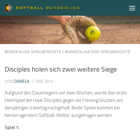
Zum Inhalt springen
BUNDESLIGA SPIELBERICHTE
/
BUNDESLIGA SÜD SPIELBERICHTE
Disciples holen sich zwei weitere Siege
VON
DANIELA
·
7. MAI 2016
Aufgrund des Dauerregens vor zwei Wochen, wurde das erste
Heimspiel der Haar Disciples gegen die Freising Grizzlies am
diesjährigen Vatertag nachgeholt. Beide Spiele konnten bei
hervorragendem Softball-Wetter ausgetragen werden.
Spiel 1: