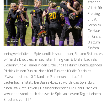
standen
V. Listl für
Freising
und A.
Stepniak
für Haar
im Circle.
Bis zum
fünften
Inning verlief dieses Spiel deutlich spannender, Bottom 5 stand es
5:4 für die Disciples. Im sechsten Inning kam E. Diefenbach als
Closerin für die Haarer in den Circle und lies durch überzeugendes
Pitching keinen Run zu. Nach fünf Punkten für die Disciples
(Zwischenstand 10:4) fand ein Pitcherwechsel auf U.
Lautenbacher statt. Bei Bases-Loaded wurde das Spiel durch
einen Walk-off Hit von J. Haslinger beendet. Die Haar Disciples
gewannen somit auch das zweite Spiel an diesem Tag mit einem
Endstand von 11:4.