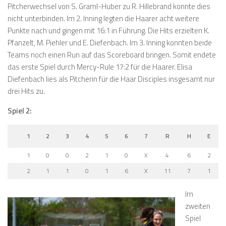
Pitcherwechsel von S. Graml-Huber zu R. Hillebrand konnte dies
nicht unterbinden. Im 2. Inning legten die Haarer acht weitere
Punkte nach und gingen mit 16:1 in Führung. Die Hits erzielten K.
Pfanzelt, M. Piehler und E. Diefenbach. Im 3. Inning konnten beide
Teams noch einen Run auf das Scoreboard bringen. Somit endete
das erste Spiel durch Mercy-Rule 17:2 für die Haarer. Elisa
Diefenbach lies als Pitcherin für die Haar Disciples insgesamt nur
drei Hits zu.
Spiel 2:
1
2
3
4
5
6
7
R
H
E
1
0
0
2
1
0
X
4
6
2
2
1
1
0
1
6
X
11
7
1
Im
zweiten
Spiel