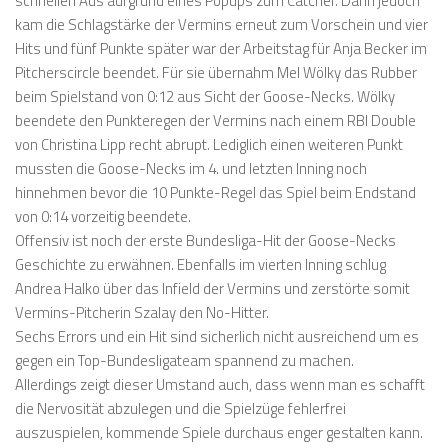
schnellen Aus aufgrund eines Popups zum Catcher. Dann jedoch
kam die Schlagstärke der Vermins erneut zum Vorschein und vier
Hits und fünf Punkte später war der Arbeitstag für Anja Becker im
Pitcherscircle beendet. Für sie übernahm Mel Wölky das Rubber
beim Spielstand von 0:12 aus Sicht der Goose-Necks. Wölky
beendete den Punkteregen der Vermins nach einem RBI Double
von Christina Lipp recht abrupt. Lediglich einen weiteren Punkt
mussten die Goose-Necks im 4. und letzten Inning noch
hinnehmen bevor die 10 Punkte-Regel das Spiel beim Endstand
von 0:14 vorzeitig beendete.
Offensiv ist noch der erste Bundesliga-Hit der Goose-Necks
Geschichte zu erwähnen. Ebenfalls im vierten Inning schlug
Andrea Halko über das Infield der Vermins und zerstörte somit
Vermins-Pitcherin Szalay den No-Hitter.
Sechs Errors und ein Hit sind sicherlich nicht ausreichend um es
gegen ein Top-Bundesligateam spannend zu machen.
Allerdings zeigt dieser Umstand auch, dass wenn man es schafft
die Nervosität abzulegen und die Spielzüge fehlerfrei
auszuspielen, kommende Spiele durchaus enger gestalten kann.