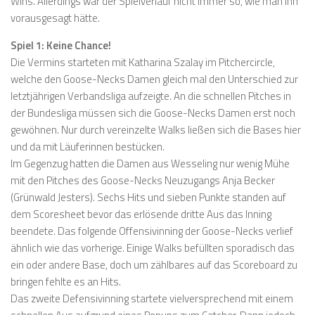
Wins. Allerdings war der Spielverlauf nicht immer so, wie man ihn
vorausgesagt hätte.
Spiel 1: Keine Chance!
Die Vermins starteten mit Katharina Szalay im Pitchercircle,
welche den Goose-Necks Damen gleich mal den Unterschied zur
letztjährigen Verbandsliga aufzeigte. An die schnellen Pitches in
der Bundesliga müssen sich die Goose-Necks Damen erst noch
gewöhnen. Nur durch vereinzelte Walks ließen sich die Bases hier
und da mit Läuferinnen bestücken.
Im Gegenzug hatten die Damen aus Wesseling nur wenig Mühe
mit den Pitches des Goose-Necks Neuzugangs Anja Becker
(Grünwald Jesters). Sechs Hits und sieben Punkte standen auf
dem Scoresheet bevor das erlösende dritte Aus das Inning
beendete. Das folgende Offensivinning der Goose-Necks verlief
ähnlich wie das vorherige. Einige Walks befüllten sporadisch das
ein oder andere Base, doch um zählbares auf das Scoreboard zu
bringen fehlte es an Hits.
Das zweite Defensivinning startete vielversprechend mit einem