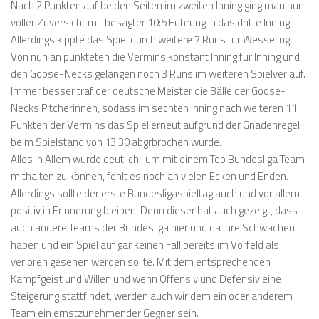
Nach 2 Punkten auf beiden Seiten im zweiten Inning ging man nun
voller Zuversicht mit besagter 10:5 Führung in das dritte Inning.
Allerdings kippte das Spiel durch weitere 7 Runs für Wesseling.
Von nun an punkteten die Vermins konstant Inning für Inning und
den Goose-Necks gelangen noch 3 Runs im weiteren Spielverlauf.
Immer besser traf der deutsche Meister die Bälle der Goose-
Necks Pitcherinnen, sodass im sechten Inning nach weiteren 11
Punkten der Vermins das Spiel erneut aufgrund der Gnadenregel
beim Spielstand von 13:30 abgrbrochen wurde.
Alles in Allem wurde deutlich: um mit einem Top Bundesliga Team
mithalten zu können, fehlt es noch an vielen Ecken und Enden.
Allerdings sollte der erste Bundesligaspieltag auch und vor allem
positiv in Erinnerung bleiben. Denn dieser hat auch gezeigt, dass
auch andere Teams der Bundesliga hier und da Ihre Schwächen
haben und ein Spiel auf gar keinen Fall bereits im Vorfeld als
verloren gesehen werden sollte. Mit dem entsprechenden
Kampfgeist und Willen und wenn Offensiv und Defensiv eine
Steigerung stattfindet, werden auch wir dem ein oder anderem
Team ein ernstzunehmender Gegner sein.