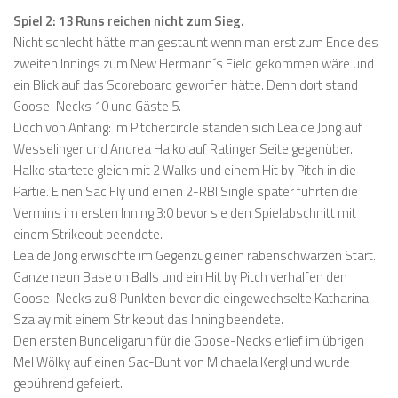
Spiel 2: 13 Runs reichen nicht zum Sieg.
Nicht schlecht hätte man gestaunt wenn man erst zum Ende des
zweiten Innings zum New Hermann´s Field gekommen wäre und
ein Blick auf das Scoreboard geworfen hätte. Denn dort stand
Goose-Necks 10 und Gäste 5.
Doch von Anfang: Im Pitchercircle standen sich Lea de Jong auf
Wesselinger und Andrea Halko auf Ratinger Seite gegenüber.
Halko startete gleich mit 2 Walks und einem Hit by Pitch in die
Partie. Einen Sac Fly und einen 2-RBI Single später führten die
Vermins im ersten Inning 3:0 bevor sie den Spielabschnitt mit
einem Strikeout beendete.
Lea de Jong erwischte im Gegenzug einen rabenschwarzen Start.
Ganze neun Base on Balls und ein Hit by Pitch verhalfen den
Goose-Necks zu 8 Punkten bevor die eingewechselte Katharina
Szalay mit einem Strikeout das Inning beendete.
Den ersten Bundeligarun für die Goose-Necks erlief im übrigen
Mel Wölky auf einen Sac-Bunt von Michaela Kergl und wurde
gebührend gefeiert.