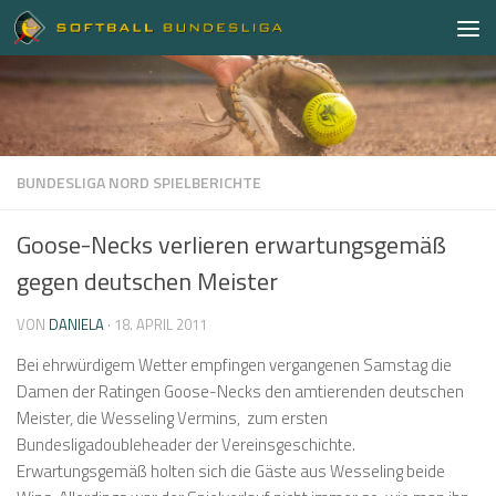
Zum Inhalt springen
BUNDESLIGA NORD SPIELBERICHTE
Goose-Necks verlieren erwartungsgemäß
gegen deutschen Meister
VON
DANIELA
·
18. APRIL 2011
Bei ehrwürdigem Wetter empfingen vergangenen Samstag die
Damen der Ratingen Goose-Necks den amtierenden deutschen
Meister, die Wesseling Vermins, zum ersten
Bundesligadoubleheader der Vereinsgeschichte.
Erwartungsgemäß holten sich die Gäste aus Wesseling beide