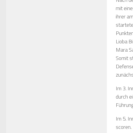
mit ein
ihrer a
startet
Punkten
Lioba Bi
Mara Sa
Somit st
Defense
zunächs
Im 3. In
durch e
Führung
Im 5. I
scoren.