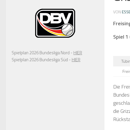
VON
ESS
Freisin
Spiel 1
Spielplan 2026 Bundesliga Nord -
HIER
Spielplan 2026 Bundesliga Süd -
HIER
Tübi
Frei
Die Fre
Bundesl
geschla
die Griz
Rücksta