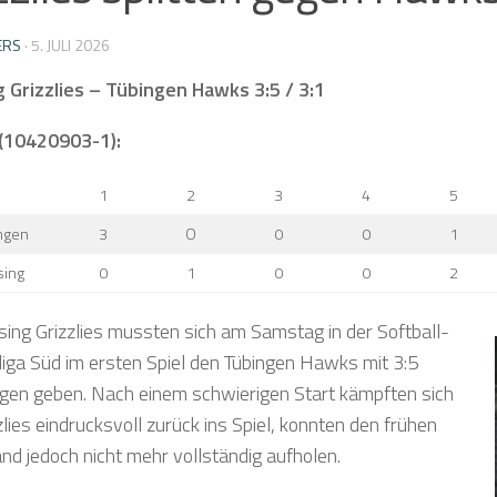
ERS
·
5. JULI 2026
g Grizzlies – Tübingen Hawks 3:5 / 3:1
 (10420903-1):
1
2
3
4
5
ngen
3
O
0
0
1
sing
0
1
0
0
2
ising Grizzlies mussten sich am Samstag in der Softball-
iga Süd im ersten Spiel den Tübingen Hawks mit 3:5
gen geben. Nach einem schwierigen Start kämpften sich
zlies eindrucksvoll zurück ins Spiel, konnten den frühen
nd jedoch nicht mehr vollständig aufholen.