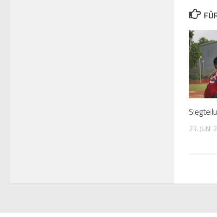
FÜ
Siegteil
23. JUNI 