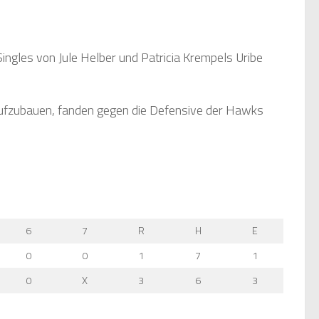
Singles von Jule Helber und Patricia Krempels Uribe
 aufzubauen, fanden gegen die Defensive der Hawks
6
7
R
H
E
0
0
1
7
1
0
X
3
6
3