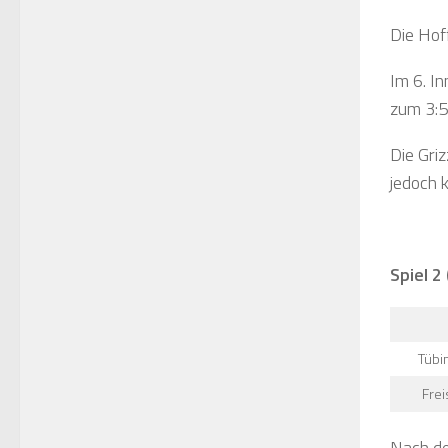
Die Hof
Im 6. I
zum 3:5
Die Gri
jedoch 
Spiel 2
Tübi
Frei
Nach der