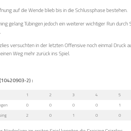
fnung auf die Wende blieb bis in die Schlussphase bestehen.
nning gelang Tübingen jedoch ein weiterer wichtiger Run durch 
.
zzlies versuchten in der letzten Offensive noch einmal Druck
keinen Weg mehr zurück ins Spiel.
 (10420903-2) :
1
2
3
4
5
ngen
0
0
0
0
1
sing
2
0
1
0
0
 Niederlage im ersten Spiel konnten die Freising Grizzlies