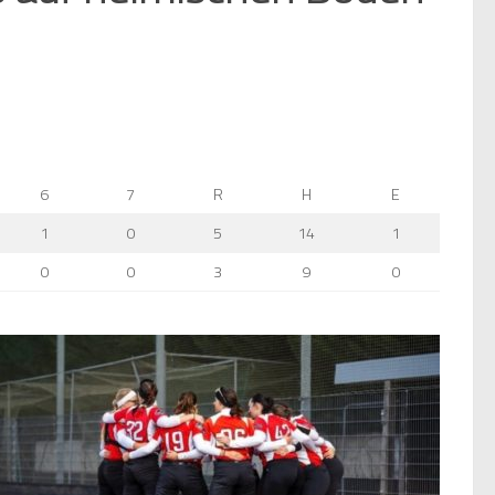
6
7
R
H
E
1
0
5
14
1
0
0
3
9
0