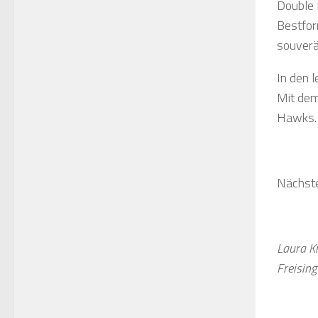
Double 
Bestform
souverä
In den 
Mit dem 
Hawks.
Nächste
Laura K
Freising