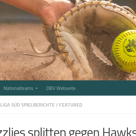
Nationalteams
DBV Webseite
LIGA SÜD SPIELBERICHTE
/
FEATURED
zzlies splitten gegen Haw