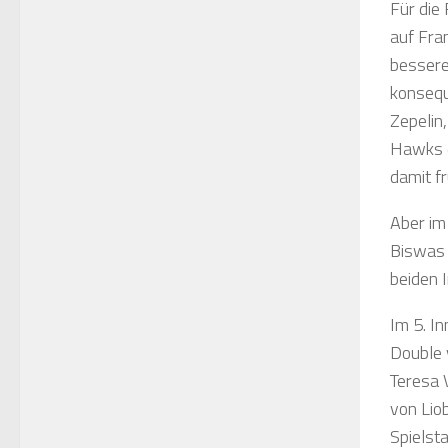
Für die 
auf Fra
bessere
konsequ
Zepelin
Hawks d
damit f
Aber im
Biswas 
beiden 
Im 5. I
Double 
Teresa 
von Lio
Spielst