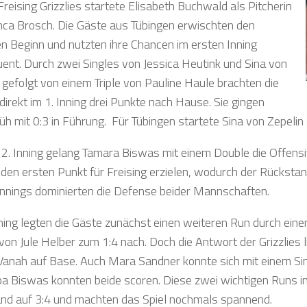
Freising Grizzlies startete Elisabeth Buchwald als Pitcherin
nca Brosch. Die Gäste aus Tübingen erwischten den
n Beginn und nutzten ihre Chancen im ersten Inning
ent. Durch zwei Singles von Jessica Heutink und Sina von
, gefolgt von einem Triple von Pauline Haule brachten die
irekt im 1. Inning drei Punkte nach Hause. Sie gingen
rüh mit 0:3 in Führung. Für Tübingen startete Sina von Zepelin
 2. Inning gelang Tamara Biswas mit einem Double die Offens
den ersten Punkt für Freising erzielen, wodurch der Rückstan
Innings dominierten die Defense beider Mannschaften.
nning legten die Gäste zunächst einen weiteren Run durch ein
von Jule Helber zum 1:4 nach. Doch die Antwort der Grizzlies l
Vanah auf Base. Auch Mara Sandner konnte sich mit einem Si
ba Biswas konnten beide scoren. Diese zwei wichtigen Runs i
and auf 3:4 und machten das Spiel nochmals spannend.