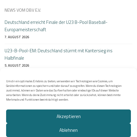
NEWS VOM DBV E.V.
Deutschland erreicht Finale der U23 B-Pool Baseball-
Europameisterschaft
7. AUGUST 2026
U23-B-Pool-EM: Deutschland stürmt mit Kantersieg ins
Halbfinale
5. AUGUST 2026
Perfekter Auftakt bei der B-Pool Heim-EM: Deutschlands U23
Um dir ein optimales Erlebnis zu bieten, verwenden wir Technologien wie Cookies, um
besiegt Litauen 10:0
Geräteinformationen zu speichern und/oder darauf zuzugreifen. Wenn du diesen Technologien
zustimmst, können wir Daten wie das Surfverhalten oder eindeutige IDs auf dieser Website
4. AUGUST 2026
verarbeiten. Wenn du deine Zustimmung nicht erteilst oder zurückziehst, können bestimmte
Merkmale und Funktionen beeinträchtigt werden.
Akzeptieren
Ablehnen