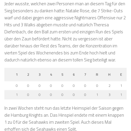
Jeder wusste, welchen zwei Personen man an diesem Tag für den
Sieg besonders zu danken hatte: Natalie Rose, die 7 Strike-Outs
warf und dabei gegen eine aggressive Nightmares Offensive nur 2
Hits und 3 Walks abgeben musste und natürlich Theresa
Diefenbach, die den Ball zum ersten und einzigen Run des Spiels
über den Zaun befördert hatte. Nicht zu vergessen ist aber
darüber hinaus der Rest des Teams, der die Konzentration im
vierten Spiel des Wochenendes bis zum Ende hoch hielt und
dadurch natürlich ebenso an diesem tollen Sieg beteiligt war.
1
2
3
4
5
6
7
R
H
E
0
0
0
0
0
0
0
0
2
1
1
0
0
0
0
0
0
1
3
1
In zwei Wochen steht nun das letzte Heimspiel der Saison gegen
die Hamburg Knights an. Das Hinspiel endete mit einem knappen
1 zu 0 für die Seahawks im zweiten Spiel. Auch dieses Mal
erhoffen sich die Seahawks einen Split.