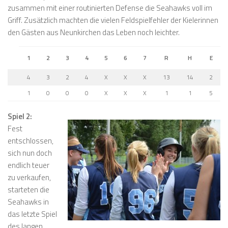
zusammen mit einer routinierten Defense die Seahawks voll im
Griff. Zusätzlich machten die vielen Feldspielfehler der Kielerinnen
den Gästen aus Neunkirchen das Leben noch leichter.
1
2
3
4
5
6
7
R
H
E
4
3
2
4
X
X
X
13
14
2
1
0
0
0
X
X
X
1
1
5
Spiel 2:
Fest
entschlossen,
sich nun doch
endlich teuer
zu verkaufen,
starteten die
Seahawks in
das letzte Spiel
des langen