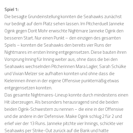
Spiel 1:
Die besagte Grundeinstellung konnten die Seahawks zunächst
nur bedingt auf dem Platz sehen lassen. Im Pitcherduell Janneke
Ogink gegen Dorit Mohr erwischte Nightmare Janneke Ogink den
besseren Start. Nur einen Punkt – den einzigen des gesamten
Spiels – konnten die Seahawks den bereits vier Runs der
Nightmares im ersten Inning entgegensetzen. Diese bauten ihren
Vorsprung Inning für Inning weiter aus, ohne dass die bei den
Seahawks wechselnden Pitcherinnen Mara Lagler, Sarah Schülke
und Vivian Melzer sie aufhalten konnten und ohne dass die
Kielerinnen ihnen in der eigene Offensive punktemäßig etwas
entgegensetzen konnten.
Das gesamte Nightmares-Lineup konnte durch mindestens einen
Hit überzeugen. Als besonders herausragend sind die beiden
beiden Ogink-Schwestern zu nennen – die eine in der Offensive
und die andere in der Defensive. Maike Ogink schlug 2 für 2 und
erlief vier der 13 Runs. Janneke pitchte vier Innings, schickte vier
Seahawks per Strike-Out zurück auf die Bank und hatte