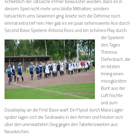
schließlich der Tatsache immer bewusster wurden, dass es in
diesem Spiel nicht mehr ums bloße Mithalten, sondern
tatsächlich ums Gewinnen ging, kniete sich die Defense noch
einmal extra tief rein. Hier gab es ein paar sehenswerte Aus durch
Second Base Spielerin
Antonia Ross und ein schönes Play durch
die Spielerin
des Tages
Theresa
Diefenbach, die
im letzten
Inning einen
missglückten
Bunt aus der
Luft fischte
und zum
Doubleplay an die First Base warf. Ein Flyout durch Mara Lagler
später lagen sich die Seahawks in den Armen und freuten sich
über den unerwarteten Sieg gegen den Tabellenzweiten aus
Neunkirchen.