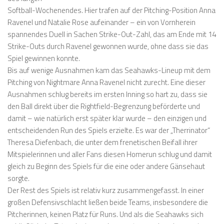
Softball-Wochenendes. Hier trafen auf der Pitching-Position Anna
Ravenel und Natalie Rose aufeinander – ein von Vornherein
spannendes Duell in Sachen Strike-Out-Zahl, das am Ende mit 14
Strike-Outs durch Ravenel gewonnen wurde, ohne dass sie das
Spiel gewinnen konnte.
Bis auf wenige Ausnahmen kam das Seahawks-Lineup mit dem
Pitching von Nightmare Anna Ravenel nicht zurecht. Eine dieser
Ausnahmen schlug bereits im ersten Inning so hart zu, dass sie
den Ball direkt über die Rightfield-Begrenzung beförderte und
damit – wie natürlich erst später klar wurde – den einzigen und
entscheidenden Run des Spiels erzielte. Es war der „Therrinator“
Theresa Diefenbach, die unter dem frenetischen Beifall ihrer
Mitspielerinnen und aller Fans diesen Homerun schlug und damit
gleich zu Beginn des Spiels für die eine oder andere Gänsehaut
sorgte.
Der Rest des Spiels ist relativ kurz zusammengefasst. In einer
großen Defensivschlacht ließen beide Teams, insbesondere die
Pitcherinnen, keinen Platz für Runs. Und als die Seahawks sich