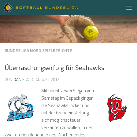
Zum Inhalt springen
BUNDESLIGA NORD SPIELBERICHTE
Überraschungserfolg für Seahawks
VON
DANIELA
·
7. AUGUST 2012
Mit bereits zwei Siegen vom
Samstag im Gepäck gingen
die Seahawks locker und
mit der Grundeinstellung,
sich möglichst teuer
verkaufen zu wollen, in den
zweiten Doubleheader des Wochenendes.