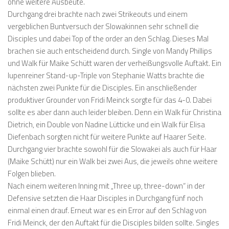
ohne weitere Ausbeute.
Durchgang drei brachte nach zwei Strikeouts und einem
vergeblichen Buntversuch der Slowakinnen sehr schnell die
Disciples und dabei Top of the order an den Schlag. Dieses Mal
brachen sie auch entscheidend durch. Single von Mandy Phillips
und Walk für Maike Schütt waren der verheißungsvolle Auftakt. Ein
lupenreiner Stand-up-Triple von Stephanie Watts brachte die
nächsten zwei Punkte für die Disciples. Ein anschließender
produktiver Grounder von Fridi Meinck sorgte für das 4-0. Dabei
sollte es aber dann auch leider bleiben. Denn ein Walk für Christina
Dietrich, ein Double von Nadine Lütticke und ein Walk für Elisa
Diefenbach sorgten nicht für weitere Punkte auf Haarer Seite.
Durchgang vier brachte sowohl für die Slowakei als auch für Haar
(Maike Schütt) nur ein Walk bei zwei Aus, die jeweils ohne weitere
Folgen blieben.
Nach einem weiteren Inning mit „Three up, three-down“ in der
Defensive setzten die Haar Disciples in Durchgang fünf noch
einmal einen drauf. Erneut war es ein Error auf den Schlag von
Fridi Meinck, der den Auftakt für die Disciples bilden sollte. Singles