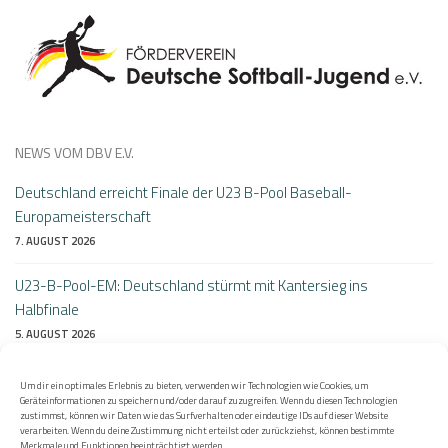
NEWS VOM DBV E.V.
Deutschland erreicht Finale der U23 B-Pool Baseball-
Europameisterschaft
7. AUGUST 2026
U23-B-Pool-EM: Deutschland stürmt mit Kantersieg ins
Halbfinale
5. AUGUST 2026
Perfekter Auftakt bei der B-Pool Heim-EM: Deutschlands U23
Um dir ein optimales Erlebnis zu bieten, verwenden wir Technologien wie Cookies, um
besiegt Litauen 10:0
Geräteinformationen zu speichern und/oder darauf zuzugreifen. Wenn du diesen Technologien
zustimmst, können wir Daten wie das Surfverhalten oder eindeutige IDs auf dieser Website
4. AUGUST 2026
verarbeiten. Wenn du deine Zustimmung nicht erteilst oder zurückziehst, können bestimmte
Merkmale und Funktionen beeinträchtigt werden.