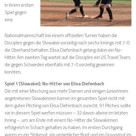
In ihrem ersten
Spiel gegen
eine
Nationalmannschaft bei einem offiziellen Turnier haben die
Disciples gegen die Slowakei vorzeitig nach sechs Innings mit 7-0
die Oberhand behalten. Elisa Diefenbach gelang dabei ein No-
Hitter. Am zweiten Tag wartet auf die Disciples ein US Travel Team,
die gegen Schweden ebenfalls mit 7-0 vorzeitig gewinnen
konnten.
Spiel 1 (Slowakei): No-Hitter von Elisa Diefenbach
Die mit einer Mischung aus mehr Damen und einigen Juniorinnen
angetretenen Slowakinnen kamen im gesamten Spiel nicht mit
dem guten Pitching von Elisa Diefenbach zurecht. 91 Pitches sollte
sie in diesem Spiel werfen müssen – 32 davon alleine im letzten
Inning –, um am Ende mit einem No-Hitter die Slowakinnen
erfolgreich in Schach gehalten zu haben. Im ersten Durchgang
waren es ein Strikeout, ein vergeblicher Bunt und ein Groundout im