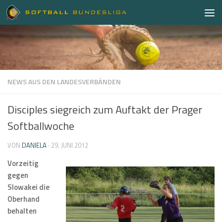
Zum Inhalt springen
NEWS AUS DEN LANDESVERBÄNDEN
Disciples siegreich zum Auftakt der Prager
Softballwoche
VON
DANIELA
·
29. JUNI 2012
Vorzeitig
gegen
Slowakei die
Oberhand
behalten