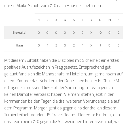
um so Maike Schütt zum 7-0 nach Hause zu befördern.
1
2
3
4
5
6
7
R
H
E
Slowakei
0
0
0
0
0
0
X
0
0
2
Haar
0
1
3
0
2
1
X
7
8
0
Mit diesem Auftakt haben die Disciples mit Sicherheit ein erstes
positives Ausrufezeichen in Prag gesetzt. Entsprechend gut
gelaunt fand sich die Mannschaft im Hotel ein, um gemeinsam auf
einem Zimmer das Scheitern der Deutschen bei der Fußball-EM
ertragen zu müssen. Dies soll der Stimmung im Team jedoch
keinen Dämpfer verpasst haben. Vielmehr stehen jetzt in den
kommenden beiden Tagen die drei weiteren Vorrundenspiele auf
dem Programm. Morgen geht es gegen eins der drei an diesem
Turnier teilnehmenden US-Travel-Teams. Der erste Eindruck, den
das Team beim 7-0 gegen die Schwedinnen hinterlassen hat, war